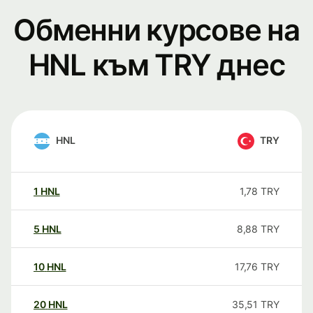
Обменни курсове на
HNL към TRY днес
HNL
TRY
1
HNL
1,78
TRY
5
HNL
8,88
TRY
10
HNL
17,76
TRY
20
HNL
35,51
TRY