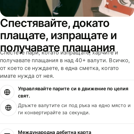
Спестявайте, докато
плащате, изпращате и
получавате плащания
Спестете пари, когато изпращате, харчите и
получавате плащания в над 40+ валути. Всичко,
от което се нуждаете, в една сметка, когато
имате нужда от нея.
Управлявайте парите си в движение по целия
свят.
Дръжте валутите си под ръка на едно място и
ги конвертирайте за секунди.
Международна дебитна карта