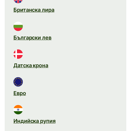
Британска лира
Български лев
Датска крона
Евро
Индийска рупия