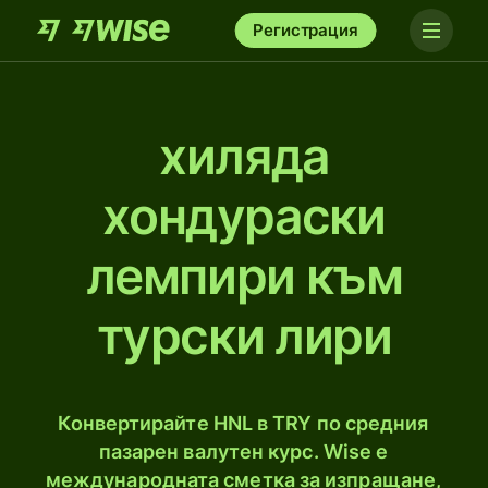
Регистрация
хиляда
хондураски
лемпири към
турски лири
Конвертирайте HNL в TRY по средния
пазарен валутен курс. Wise е
международната сметка за изпращане,