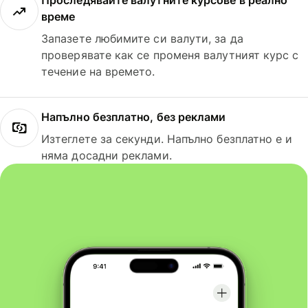
Проследявайте валутните курсове в реално
време
Запазете любимите си валути, за да
проверявате как се променя валутният курс с
течение на времето.
Напълно безплатно, без реклами
Изтеглете за секунди. Напълно безплатно е и
няма досадни реклами.