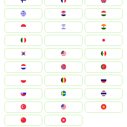
Suomi
France
United Kingdom
Greece
Hrvatska
Magyarország
Indonesia
Israel
India
Italia
JA
Japan
South Korea
Malay
Mexico
Nederland
Norge
Portugal
Polska
România
Россия
Slovensko
Ruoŧŧa
ไทย
Türkiye
United States
Vietnam
中国
中國香港特別行政區