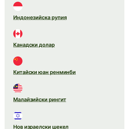
Индонезийска рупия
Канадски долар
Китайски юан ренминби
Малайзийски рингит
Нов израелски шекел