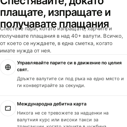
Спестявайте, докато
плащате, изпращате и
получавате плащания
Спестете пари, когато изпращате, харчите и
получавате плащания в над 40+ валути. Всичко,
от което се нуждаете, в една сметка, когато
имате нужда от нея.
Управлявайте парите си в движение по целия
свят.
Дръжте валутите си под ръка на едно място и
ги конвертирайте за секунди.
Международна дебитна карта
Никога не се тревожете за надценки на
валутния курс или високи такси за
трансакции, когато харчите в чужбина.