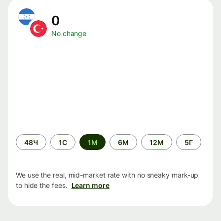
0
No change
Time
48Ч
1С
1М
6М
12М
5Г
period
We use the real, mid-market rate with no sneaky mark-up
to hide the fees.
Learn more