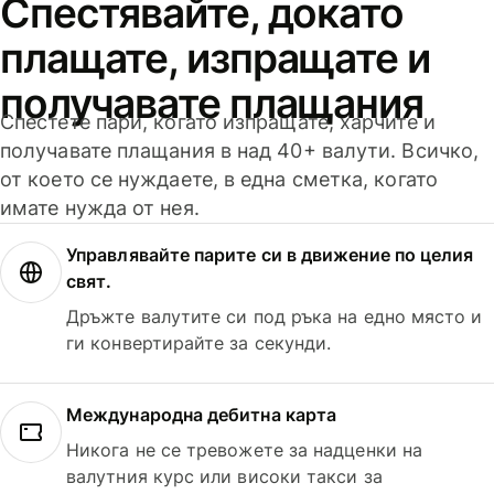
Спестявайте, докато
плащате, изпращате и
получавате плащания
Спестете пари, когато изпращате, харчите и
получавате плащания в над 40+ валути. Всичко,
от което се нуждаете, в една сметка, когато
имате нужда от нея.
Управлявайте парите си в движение по целия
свят.
Дръжте валутите си под ръка на едно място и
ги конвертирайте за секунди.
Международна дебитна карта
Никога не се тревожете за надценки на
валутния курс или високи такси за