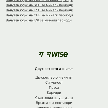
Валутен курс на SGD за минали периоди
Валутен курс на USD за минали периоди
Валутен курс на CHF за минали периоди
Валутен курс на IDR за минали периоди
Дружеството и екипът
Дружеството и екипът
Сигурност
Преса
Кариери
Състояние на услугата
Връзки с инвеститори
Филиали и партньори