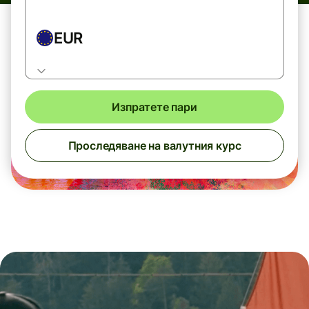
EUR
Изпратете пари
Проследяване на валутния курс