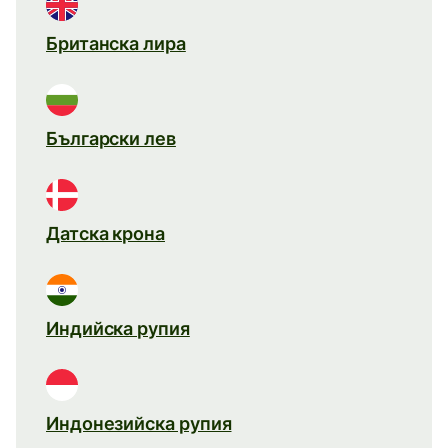
Британска лира
Български лев
Датска крона
Индийска рупия
Индонезийска рупия