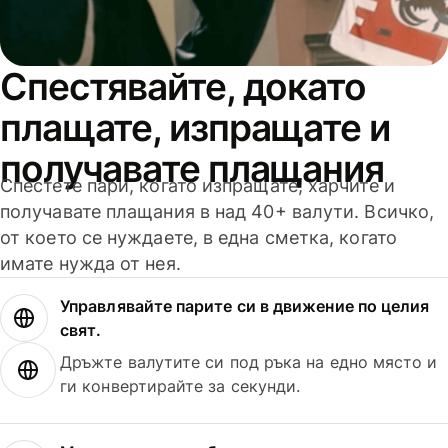
Спестявайте, докато
плащате, изпращате и
получавате плащания
Спестете пари, когато изпращате, харчите и
получавате плащания в над 40+ валути. Всичко,
от което се нуждаете, в една сметка, когато
имате нужда от нея.
Управлявайте парите си в движение по целия
свят.
Дръжте валутите си под ръка на едно място и
ги конвертирайте за секунди.