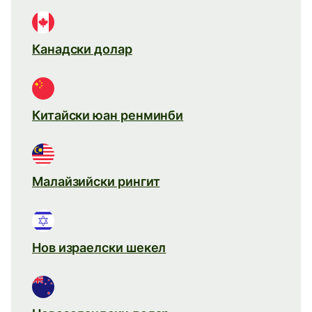
Канадски долар
Китайски юан ренминби
Малайзийски рингит
Нов израелски шекел