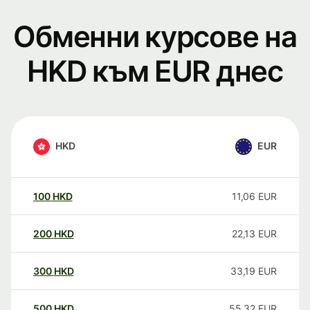
Обменни курсове на
HKD към EUR днес
HKD
EUR
100
HKD
11,06
EUR
200
HKD
22,13
EUR
300
HKD
33,19
EUR
500
HKD
55,32
EUR