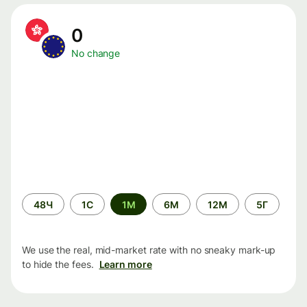
0
No change
Time
48Ч
1С
1М
6М
12М
5Г
period
We use the real, mid-market rate with no sneaky mark-up
to hide the fees.
Learn more