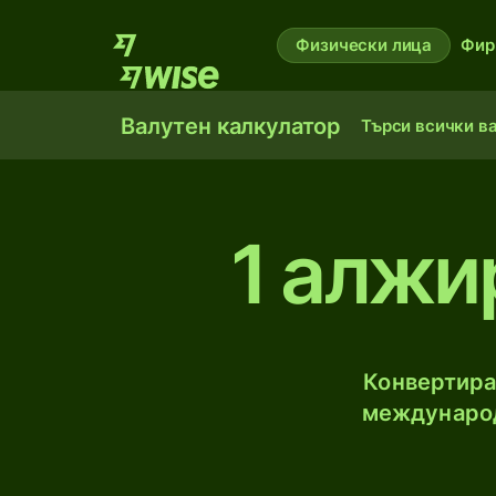
Физически лица
Фир
Валутен калкулатор
Търси всички в
1 алжи
Конвертира
международ