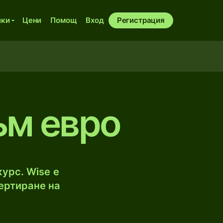
ики
Цени
Помощ
Вход
Регистрация
ъм евро
урс. Wise е
ертиране на