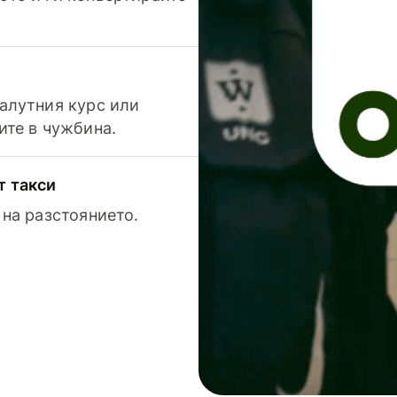
валутния курс или
ите в чужбина.
т такси
 на разстоянието.