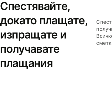
Спестявайте,
докато плащате,
Спест
получ
изпращате и
Всичк
сметк
получавате
плащания