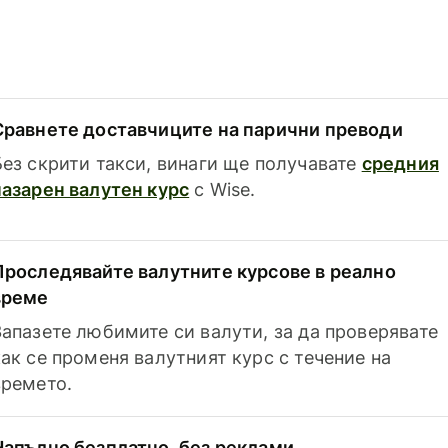
Сравнете доставчиците на парични преводи
Без скрити такси, винаги ще получавате
средния
пазарен валутен курс
с Wise.
Проследявайте валутните курсове в реално
време
Запазете любимите си валути, за да проверявате
как се променя валутният курс с течение на
времето.
Напълно безплатно, без реклами