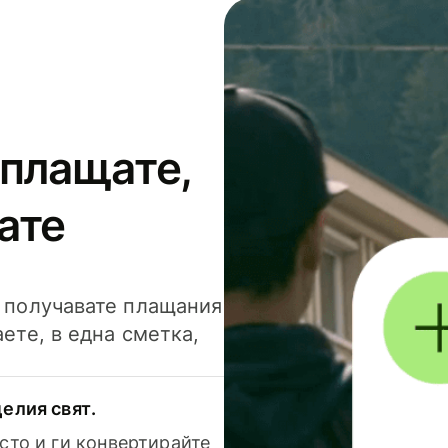
 плащате,
ате
и получавате плащания
аете, в една сметка,
елия свят.
сто и ги конвертирайте