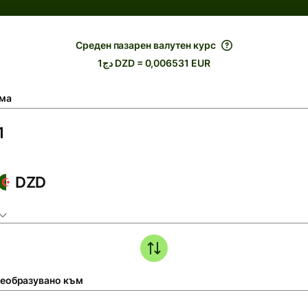
Среден пазарен валутен курс
دج1 DZD = 0,006531 EUR
ма
DZD
еобразувано към