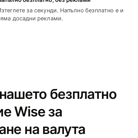
Изтеглете за секунди. Напълно безплатно е и
няма досадни реклами.
 нашето безплатно
е Wise за
ане на валута