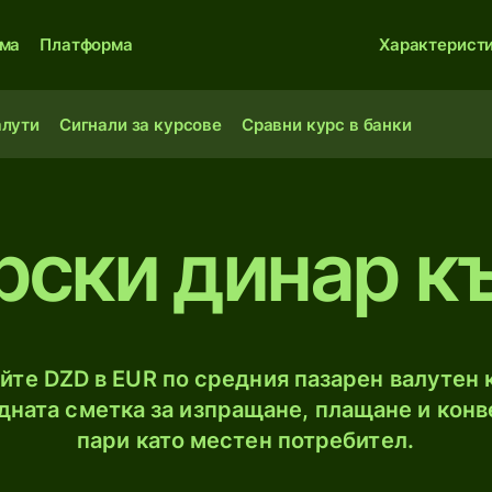
ма
Платформа
Характерист
алути
Сигнали за курсове
Сравни курс в банки
рски динар к
йте DZD в EUR по средния пазарен валутен к
ната сметка за изпращане, плащане и конв
пари като местен потребител.