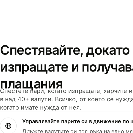
Спестявайте, докато
изпращате и получав
плащания
Спестете пари, когато изпращате, харчите 
в над 40+ валути. Всичко, от което се нужд
когато имате нужда от нея.
Управлявайте парите си в движение по ц
Дръжте валутите си под ръка на едно мя