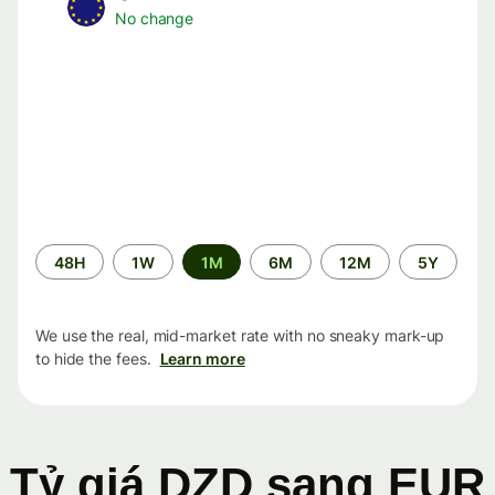
No change
Time
48H
1W
1M
6M
12M
5Y
period
We use the real, mid-market rate with no sneaky mark-up
to hide the fees.
Learn more
Tỷ giá DZD sang EUR