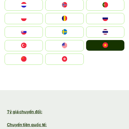
Nederland
Norge
Portugal
Polska
România
Россия
Slovensko
Ruoŧŧa
ไทย
Vietnam
Türkiye
United States
中国
中國香港特別行政區
Tỷ giá chuyển đổi:
Chuyển tiền quốc tế: