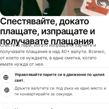
Спестявайте, докато
плащате, изпращате и
получавате плащания
Спестете пари, когато изпращате, харчите и
получавате плащания в над 40+ валути. Всичко,
от което се нуждаете, в една сметка, когато
имате нужда от нея.
Управлявайте парите си в движение по целия
свят.
Дръжте валутите си под ръка на едно място и
ги конвертирайте за секунди.