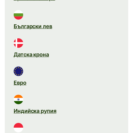
Български лев
Датска крона
Евро
Индийска рупия