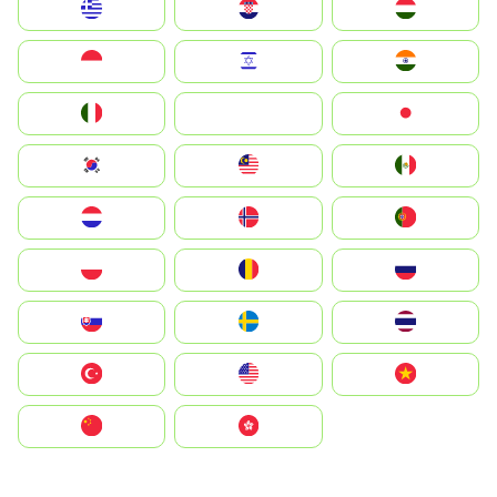
Greece
Hrvatska
Magyarország
Indonesia
Israel
India
Italia
JA
Japan
South Korea
Malay
Mexico
Nederland
Norge
Portugal
Polska
România
Россия
Slovensko
Ruoŧŧa
ไทย
Türkiye
United States
Vietnam
中国
中國香港特別行政區