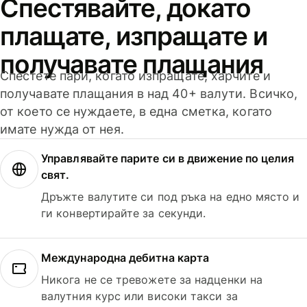
Спестявайте, докато
плащате, изпращате и
получавате плащания
Спестете пари, когато изпращате, харчите и
получавате плащания в над 40+ валути. Всичко,
от което се нуждаете, в една сметка, когато
имате нужда от нея.
Управлявайте парите си в движение по целия
свят.
Дръжте валутите си под ръка на едно място и
ги конвертирайте за секунди.
Международна дебитна карта
Никога не се тревожете за надценки на
валутния курс или високи такси за