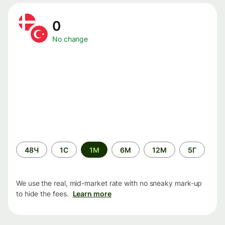
0
No change
Time
48Ч
1С
1М
6М
12М
5Г
period
We use the real, mid-market rate with no sneaky mark-up
to hide the fees.
Learn more