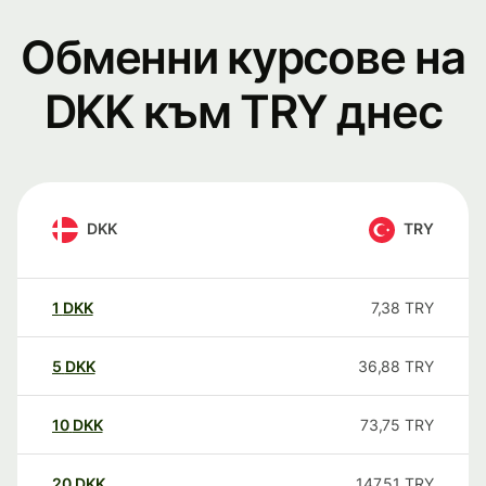
Обменни курсове на
DKK към TRY днес
DKK
TRY
1
DKK
7,38
TRY
5
DKK
36,88
TRY
10
DKK
73,75
TRY
20
DKK
147,51
TRY