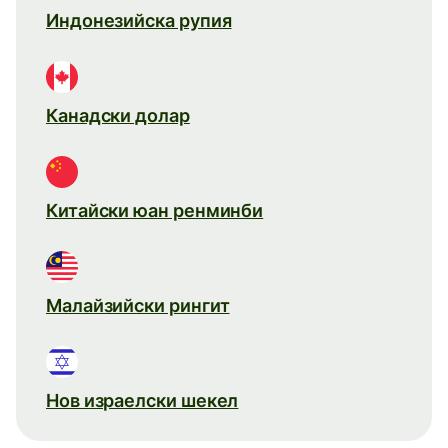
Индонезийска рупия
Канадски долар
Китайски юан ренминби
Малайзийски рингит
Нов израелски шекел