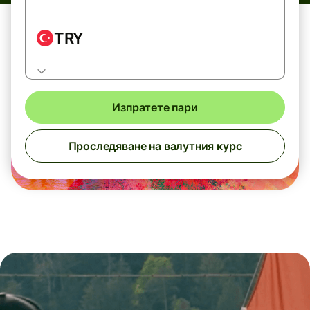
TRY
Изпратете пари
Проследяване на валутния курс