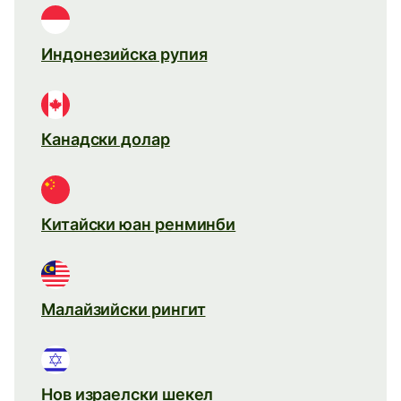
Индонезийска рупия
Канадски долар
Китайски юан ренминби
Малайзийски рингит
Нов израелски шекел