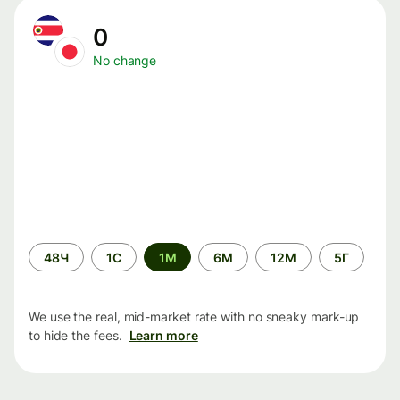
0
No change
Time
48Ч
1С
1М
6М
12М
5Г
period
We use the real, mid-market rate with no sneaky mark-up
to hide the fees.
Learn more