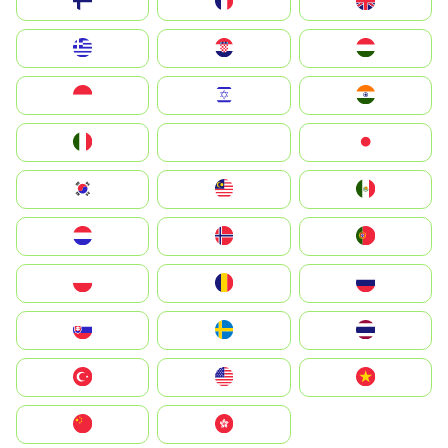
Suomi
France
United Kingdom
Greece
Hrvatska
Magyarország
Indonesia
Israel
India
Italia
JA
Japan
South Korea
Malay
Mexico
Nederland
Norge
Portugal
Polska
România
Россия
Slovensko
Ruoŧŧa
ไทย
Türkiye
United States
Vietnam
中国
中國香港特別行政區