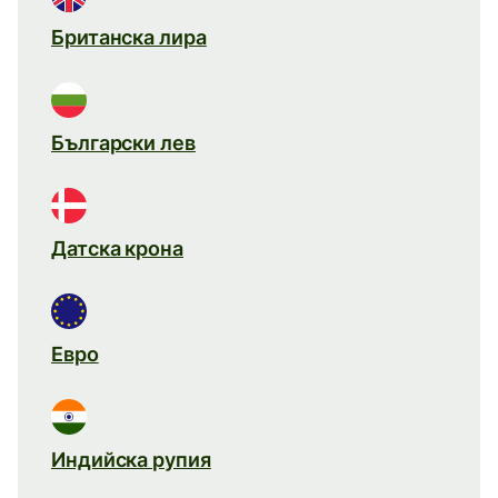
Британска лира
Български лев
Датска крона
Евро
Индийска рупия