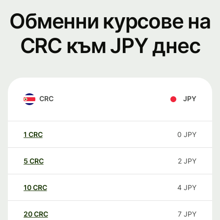
Обменни курсове на
CRC към JPY днес
CRC
JPY
1
CRC
0
JPY
5
CRC
2
JPY
10
CRC
4
JPY
20
CRC
7
JPY