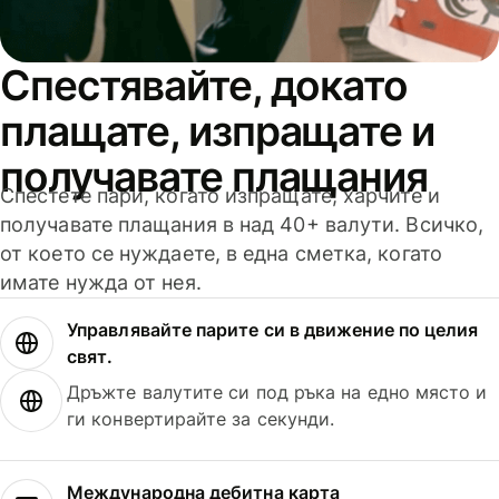
Спестявайте, докато
плащате, изпращате и
получавате плащания
Спестете пари, когато изпращате, харчите и
получавате плащания в над 40+ валути. Всичко,
от което се нуждаете, в една сметка, когато
имате нужда от нея.
Управлявайте парите си в движение по целия
свят.
Дръжте валутите си под ръка на едно място и
ги конвертирайте за секунди.
Международна дебитна карта