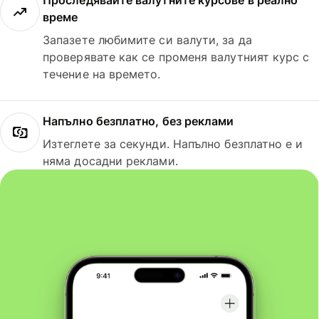
Проследявайте валутните курсове в реално
време
Запазете любимите си валути, за да
проверявате как се променя валутният курс с
течение на времето.
Напълно безплатно, без реклами
Изтеглете за секунди. Напълно безплатно е и
няма досадни реклами.