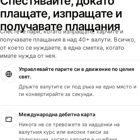
Спестявайте, докато
плащате, изпращате и
получавате плащания
Спестете пари, когато изпращате, харчите и
получавате плащания в над 40+ валути. Всичко,
от което се нуждаете, в една сметка, когато
имате нужда от нея.
Управлявайте парите си в движение по целия
свят.
Дръжте валутите си под ръка на едно място и
ги конвертирайте за секунди.
Международна дебитна карта
Никога не се тревожете за надценки на
валутния курс или високи такси за
трансакции, когато харчите в чужбина.