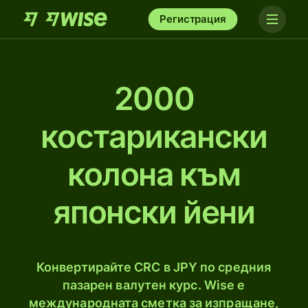
Регистрация
2000
костарикански
колона към
японски йени
Конвертирайте CRC в JPY по средния
пазарен валутен курс. Wise е
международната сметка за изпращане,