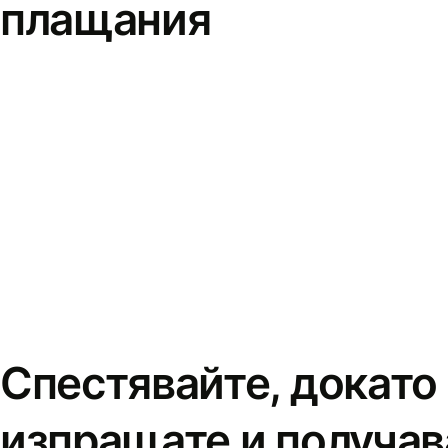
плащания
Спестявайте, докато
изпращате и получав