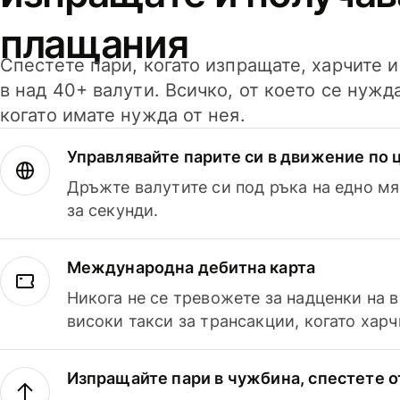
плащания
Спестете пари, когато изпращате, харчите 
в над 40+ валути. Всичко, от което се нужд
когато имате нужда от нея.
Управлявайте парите си в движение по ц
Дръжте валутите си под ръка на едно мя
за секунди.
Международна дебитна карта
Никога не се тревожете за надценки на 
високи такси за трансакции, когато харч
Изпращайте пари в чужбина, спестете о