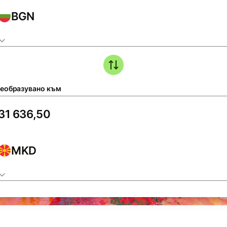
BGN
еобразувано към
MKD