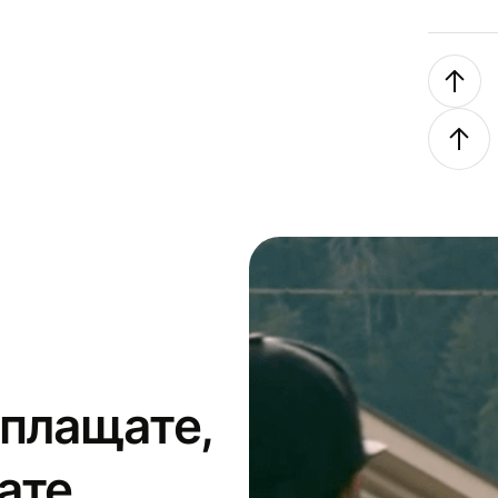
 плащате,
ате