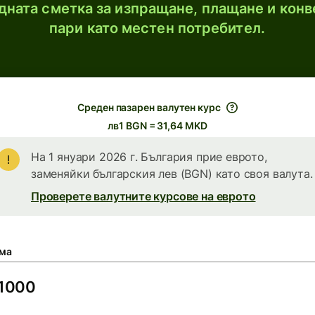
ната сметка за изпращане, плащане и конв
пари като местен потребител.
Среден пазарен валутен курс
лв1 BGN = 31,64 MKD
На 1 януари 2026 г. България прие еврото,
заменяйки българския лев (BGN) като своя валута.
Проверете валутните курсове на еврото
ма