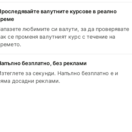
Проследявайте валутните курсове в реално
време
Запазете любимите си валути, за да проверявате
как се променя валутният курс с течение на
времето.
Напълно безплатно, без реклами
Изтеглете за секунди. Напълно безплатно е и
няма досадни реклами.