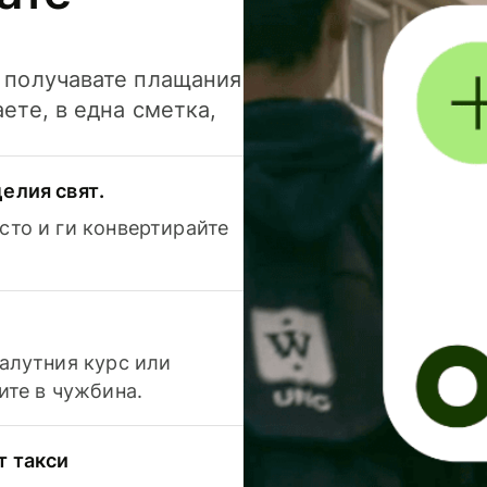
и получавате плащания
аете, в една сметка,
елия свят.
сто и ги конвертирайте
валутния курс или
ите в чужбина.
т такси