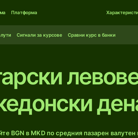
ма
Платформа
Характерист
алути
Сигнали за курсове
Сравни курс в банки
арски левов
кедонски ден
те BGN в MKD по средния пазарен валутен 