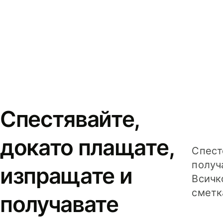
Спестявайте,
докато плащате,
Спест
получ
изпращате и
Всичк
сметк
получавате