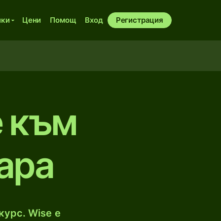
ики
Цени
Помощ
Вход
Регистрация
е към
арa
курс. Wise е