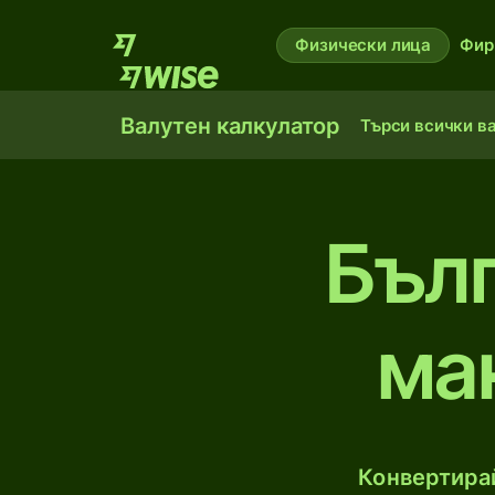
Физически лица
Фир
Валутен калкулатор
Търси всички в
Бълг
ма
Конвертирай