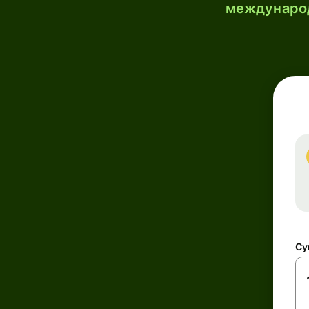
международ
Су