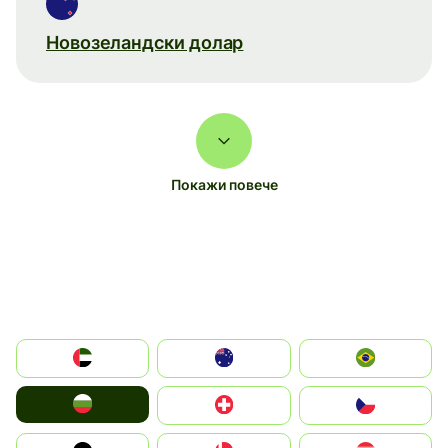
Новозеландски долар
Покажи повече
الإمارات العربية المتحدة
Australia
Brazil
България
Switzerland
Czechia