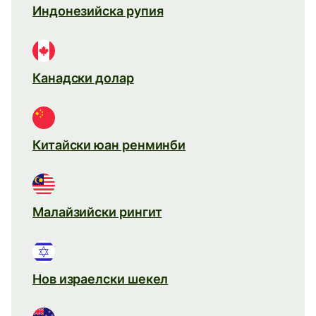
Индонезийска рупия
Канадски долар
Китайски юан ренминби
Малайзийски рингит
Нов израелски шекел