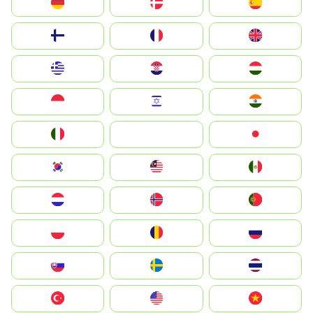
Deutschland
Denmark
España
Suomi
France
United Kingdom
Greece
Hrvatska
Magyarország
Indonesia
Israel
India
Italia
JA
Japan
South Korea
Malay
Mexico
Nederland
Norge
Portugal
Polska
România
Россия
Slovensko
Ruoŧŧa
ไทย
Türkiye
United States
Vietnam