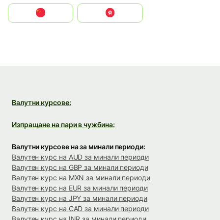
中国
中國香港特別行政區
Валутни курсове:
Изпращане на пари в чужбина:
Валутни курсове на за минали периоди:
Валутен курс на AUD за минали периоди
Валутен курс на GBP за минали периоди
Валутен курс на MXN за минали периоди
Валутен курс на EUR за минали периоди
Валутен курс на JPY за минали периоди
Валутен курс на CAD за минали периоди
Валутен курс на INR за минали периоди