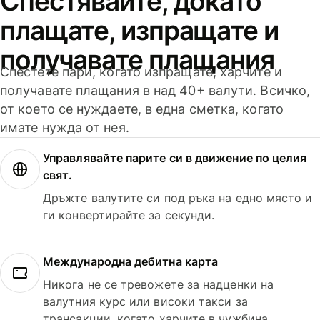
Спестявайте, докато
плащате, изпращате и
получавате плащания
Спестете пари, когато изпращате, харчите и
получавате плащания в над 40+ валути. Всичко,
от което се нуждаете, в една сметка, когато
имате нужда от нея.
Управлявайте парите си в движение по целия
свят.
Дръжте валутите си под ръка на едно място и
ги конвертирайте за секунди.
Международна дебитна карта
Никога не се тревожете за надценки на
валутния курс или високи такси за
трансакции, когато харчите в чужбина.