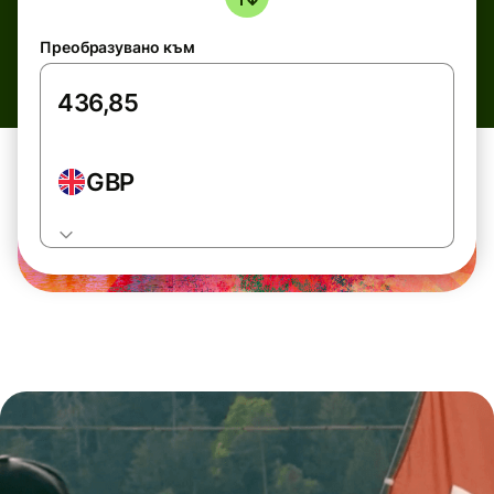
Преобразувано към
GBP