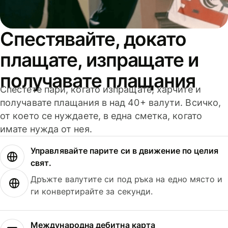
Спестявайте, докато
плащате, изпращате и
получавате плащания
Спестете пари, когато изпращате, харчите и
получавате плащания в над 40+ валути. Всичко,
от което се нуждаете, в една сметка, когато
имате нужда от нея.
Управлявайте парите си в движение по целия
свят.
Дръжте валутите си под ръка на едно място и
ги конвертирайте за секунди.
Международна дебитна карта