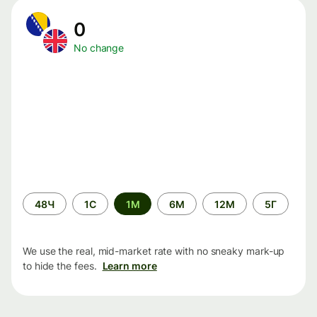
0
No change
Time
48Ч
1С
1М
6М
12М
5Г
period
We use the real, mid-market rate with no sneaky mark-up
to hide the fees.
Learn more