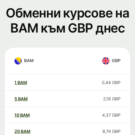
Обменни курсове на
BAM към GBP днес
BAM
GBP
1
BAM
0,44
GBP
5
BAM
2,18
GBP
10
BAM
4,37
GBP
20
BAM
8,74
GBP