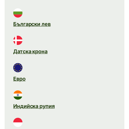
Български лев
Датска крона
Евро
Индийска рупия