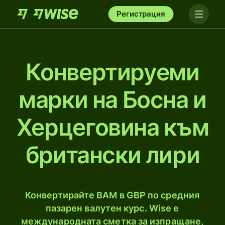
Регистрация
Конвертируеми
марки на Босна и
Херцеговина към
британски лири
Конвертирайте BAM в GBP по средния
пазарен валутен курс. Wise е
международната сметка за изпращане,