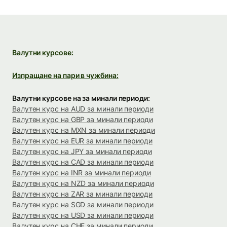
Валутни курсове:
Изпращане на пари в чужбина:
Валутни курсове на за минали периоди:
Валутен курс на AUD за минали периоди
Валутен курс на GBP за минали периоди
Валутен курс на MXN за минали периоди
Валутен курс на EUR за минали периоди
Валутен курс на JPY за минали периоди
Валутен курс на CAD за минали периоди
Валутен курс на INR за минали периоди
Валутен курс на NZD за минали периоди
Валутен курс на ZAR за минали периоди
Валутен курс на SGD за минали периоди
Валутен курс на USD за минали периоди
Валутен курс на CHF за минали периоди