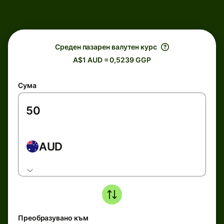
Среден пазарен валутен курс
A$1 AUD = 0,5239 GGP
Сума
AUD
Преобразувано към