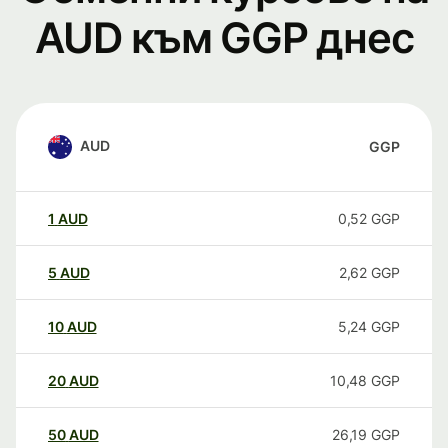
AUD към GGP днес
AUD
GGP
1
AUD
0,52
GGP
5
AUD
2,62
GGP
10
AUD
5,24
GGP
20
AUD
10,48
GGP
50
AUD
26,19
GGP