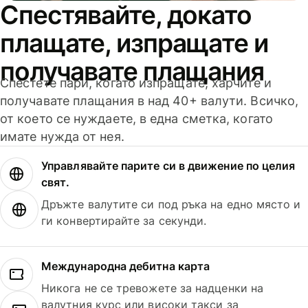
Спестявайте, докато
плащате, изпращате и
получавате плащания
Спестете пари, когато изпращате, харчите и
получавате плащания в над 40+ валути. Всичко,
от което се нуждаете, в една сметка, когато
имате нужда от нея.
Управлявайте парите си в движение по целия
свят.
Дръжте валутите си под ръка на едно място и
ги конвертирайте за секунди.
Международна дебитна карта
Никога не се тревожете за надценки на
валутния курс или високи такси за