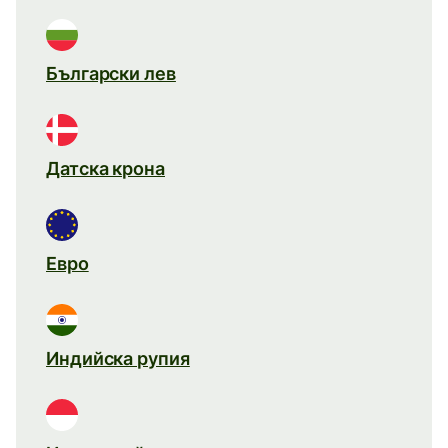
Български лев
Датска крона
Евро
Индийска рупия