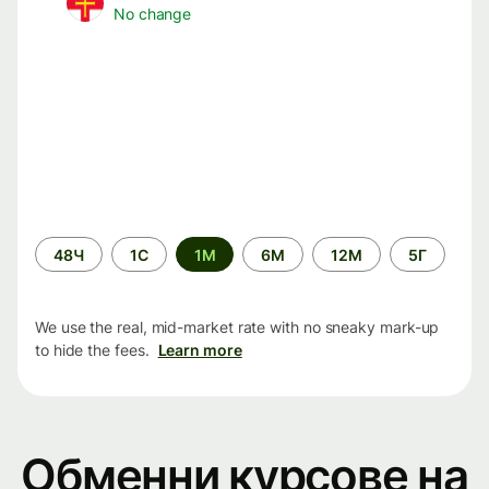
No change
Time
48Ч
1С
1М
6М
12М
5Г
period
We use the real, mid-market rate with no sneaky mark-up
to hide the fees.
Learn more
Обменни курсове на