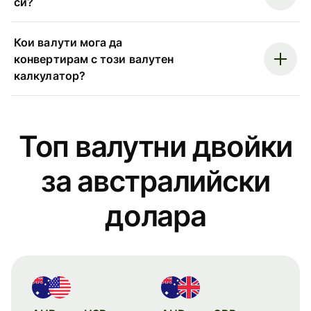
си?
Кои валути мога да
конвертирам с този валутен
калкулатор?
Топ валутни двойки
за австралийски
доларa