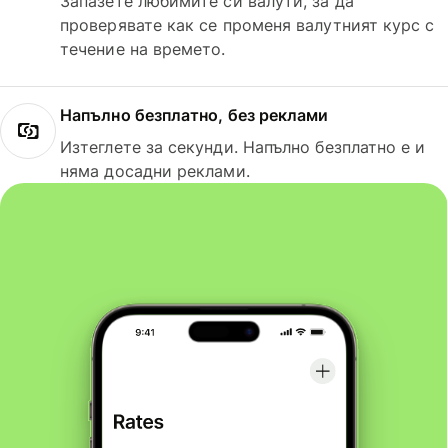
Запазете любимите си валути, за да
проверявате как се променя валутният курс с
течение на времето.
Напълно безплатно, без реклами
Изтеглете за секунди. Напълно безплатно е и
няма досадни реклами.