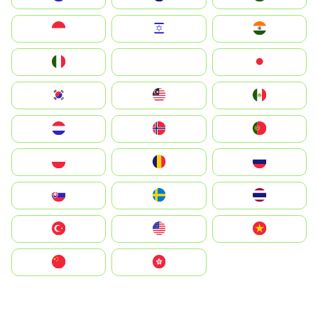
Indonesia
Israel
India
Italia
JA
Japan
South Korea
Malay
Mexico
Nederland
Norge
Portugal
Polska
România
Россия
Slovensko
Ruoŧŧa
ไทย
Türkiye
United States
Vietnam
中国
中國香港特別行政區