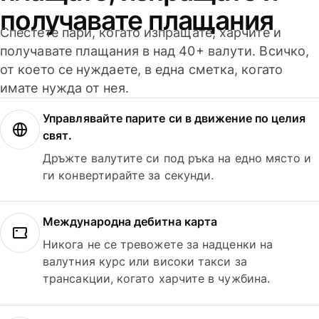
получавате плащания
Спестете пари, когато изпращате, харчите и
получавате плащания в над 40+ валути. Всичко,
от което се нуждаете, в една сметка, когато
имате нужда от нея.
Управлявайте парите си в движение по целия
свят.
Дръжте валутите си под ръка на едно място и
ги конвертирайте за секунди.
Международна дебитна карта
Никога не се тревожете за надценки на
валутния курс или високи такси за
трансакции, когато харчите в чужбина.