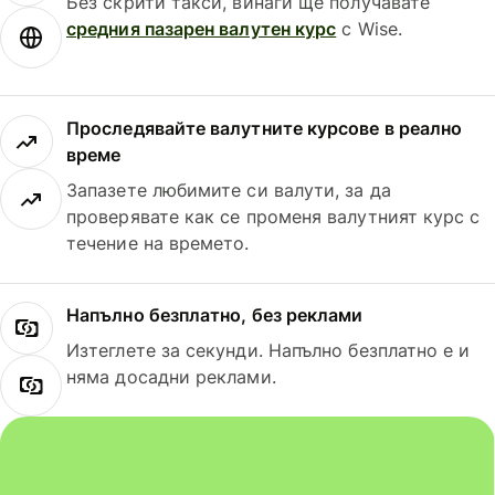
Без скрити такси, винаги ще получавате
средния пазарен валутен курс
с Wise.
Проследявайте валутните курсове в реално
време
Запазете любимите си валути, за да
проверявате как се променя валутният курс с
течение на времето.
Напълно безплатно, без реклами
Изтеглете за секунди. Напълно безплатно е и
няма досадни реклами.