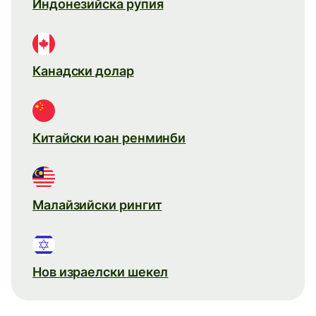
Индонезийска рупия
Канадски долар
Китайски юан ренминби
Малайзийски рингит
Нов израелски шекел