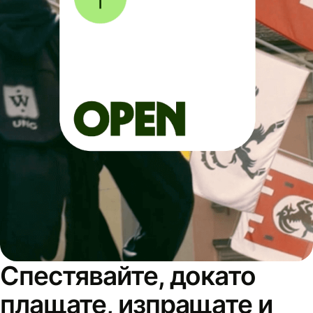
Спестявайте, докато
плащате, изпращате и