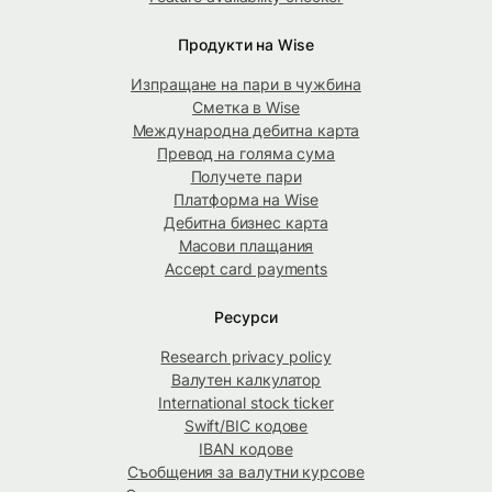
Продукти на Wise
Изпращане на пари в чужбина
Сметка в Wise
Международна дебитна карта
Превод на голяма сума
Получете пари
Платформа на Wise
Дебитна бизнес карта
Масови плащания
Accept card payments
Ресурси
Research privacy policy
Валутен калкулатор
International stock ticker
Swift/BIC кодове
IBAN кодове
Съобщения за валутни курсове