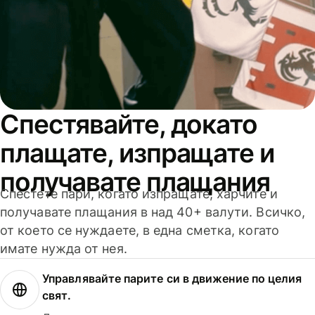
Спестявайте, докато
плащате, изпращате и
получавате плащания
Спестете пари, когато изпращате, харчите и
получавате плащания в над 40+ валути. Всичко,
от което се нуждаете, в една сметка, когато
имате нужда от нея.
Управлявайте парите си в движение по целия
свят.