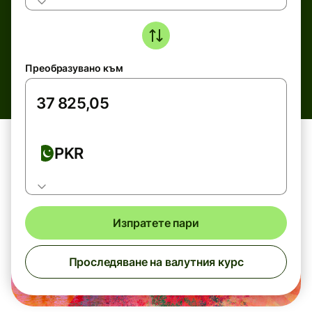
Преобразувано към
PKR
Изпратете пари
Проследяване на валутния курс