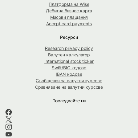
Платформа на Wise
Дебитна бизнес карта
Масови плащания
Accept card payments
Ресурси
Research privacy policy
Валутен калкулатор
International stock ticker
Swift/BIC кодове
IBAN кодове
Съобщения за валутни курсове
Сравняване на валутни курсове
Последвайте ни