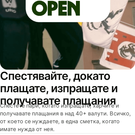
Спестявайте, докато
плащате, изпращате и
получавате плащания
Спестете пари, когато изпращате, харчите и
получавате плащания в над 40+ валути. Всичко,
от което се нуждаете, в една сметка, когато
имате нужда от нея.