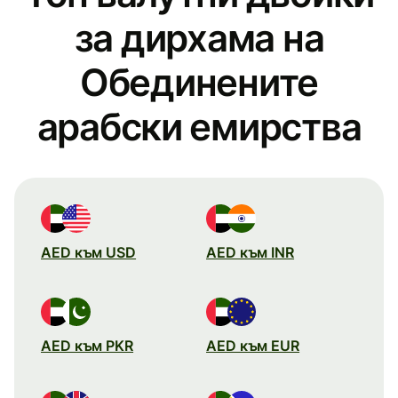
за дирхамa на
Обединените
арабски емирства
AED към USD
AED към INR
AED към PKR
AED към EUR