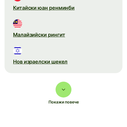
Китайски юан ренминби
Малайзийски рингит
Нов израелски шекел
Покажи повече