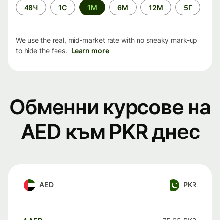
Time
48Ч
1С
1М
6М
12М
5Г
period
We use the real, mid-market rate with no sneaky mark-up
to hide the fees.
Learn more
Обменни курсове на
AED към PKR днес
AED
PKR