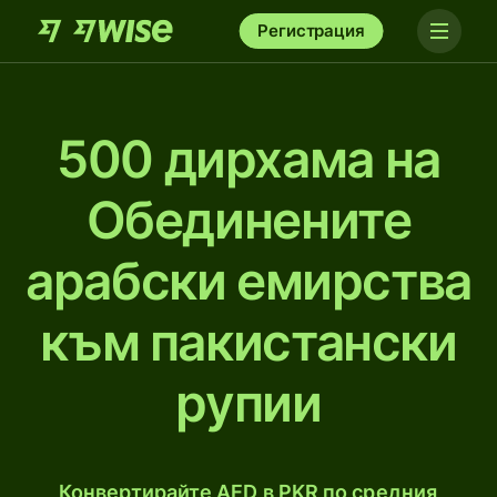
Регистрация
500 дирхамa на
Обединените
арабски емирства
към пакистански
рупии
Конвертирайте AED в PKR по средния