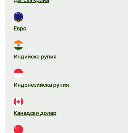
Датска крона
Евро
Индийска рупия
Индонезийска рупия
Канадски долар