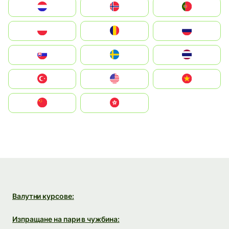
Nederland
Norge
Portugal
Polska
România
Россия
Slovensko
Ruoŧŧa
ไทย
Türkiye
United States
Vietnam
中国
中國香港特別行政區
Валутни курсове:
Изпращане на пари в чужбина: