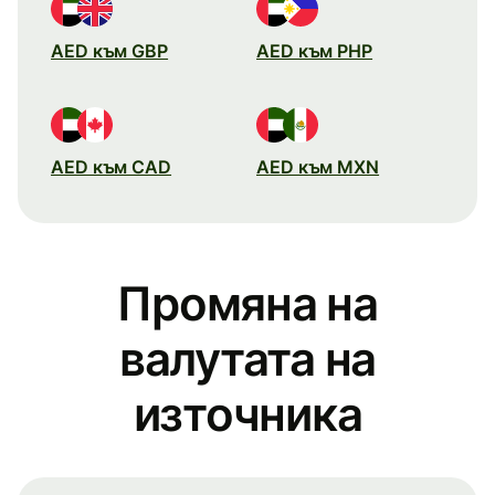
AED към GBP
AED към PHP
AED към CAD
AED към MXN
Промяна на
валутата на
източника