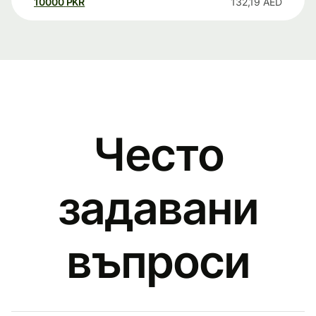
10000
PKR
132,19
AED
Често
задавани
въпроси