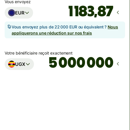
Vous envoyez
EUR
Vous envoyez plus de 22 000 EUR ou équivalent ?
Nous
appliquerons une réduction sur nos frais
Votre bénéficiaire reçoit exactement
UGX
Arrivera
Aujourd'hui - dans 10 heures
Total des frais
19,82 EUR
Inclus dans le montant en EUR