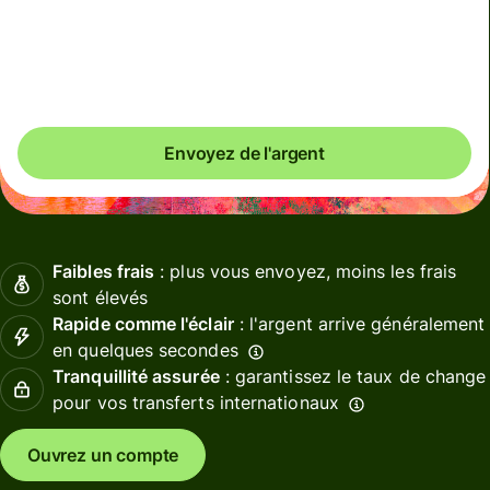
Total des frais
5,82 EUR
Inclus dans le montant en EUR
Envoyez de l'argent
Faibles frais
: plus vous envoyez, moins les frais
sont élevés
Rapide comme l'éclair
: l'argent arrive généralement
en quelques secondes
Tranquillité assurée
: garantissez le taux de change
pour vos transferts internationaux
Ouvrez un compte