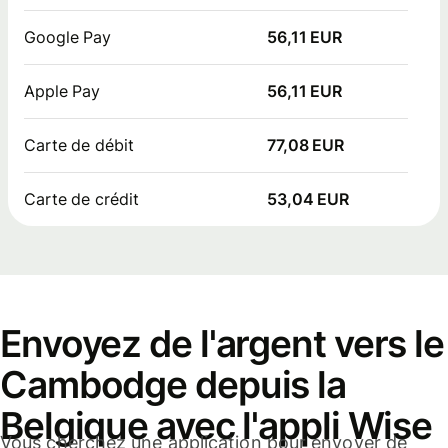
Google Pay
56,11 EUR
Apple Pay
56,11 EUR
Carte de débit
77,08 EUR
Carte de crédit
53,04 EUR
Envoyez de l'argent vers le
Cambodge depuis la
Belgique avec l'appli Wise
Vous cherchez une application pour envoyer de