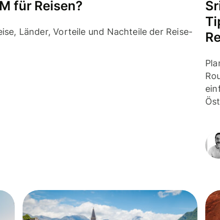
IM für Reisen?
Sr
Ti
ise, Länder, Vorteile und Nachteile der Reise-
Re
Pla
Rou
ein
Öst