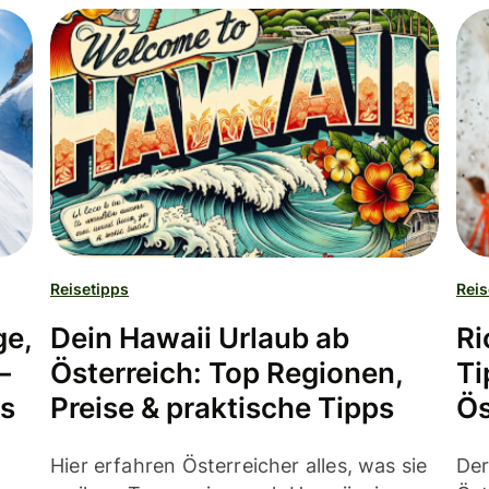
Reisetipps
Reis
ge,
Dein Hawaii Urlaub ab
Ri
–
Österreich: Top Regionen,
Ti
ns
Preise & praktische Tipps
Ös
Hier erfahren Österreicher alles, was sie
Der