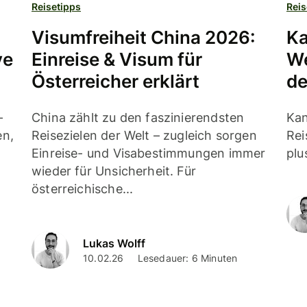
Reisetipps
Reis
Visumfreiheit China 2026:
Ka
ve
Einreise & Visum für
We
Österreicher erklärt
de
-
China zählt zu den faszinierendsten
Kan
en,
Reisezielen der Welt – zugleich sorgen
Rei
Einreise- und Visabestimmungen immer
plu
wieder für Unsicherheit. Für
österreichische...
Lukas Wolff
10.02.26
Lesedauer: 6 Minuten