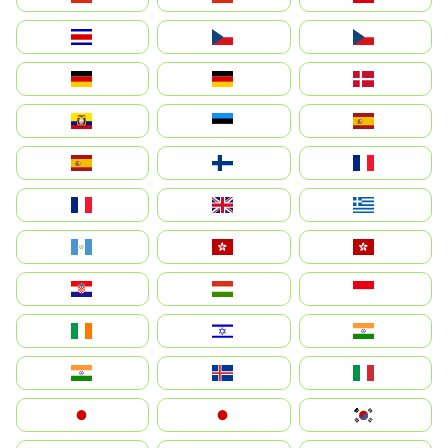
Costa Rica
Czechia
Česko
Deutschland
Germany
Danmark
Ecuador
Eesti
Spain
España
Suomi
France
France
United Kingdom
Ελλάδα
Guatemala
Hong Kong
中國香港特別行政區
Hrvatska
Magyarország
Indonesia
Ireland
ישראל
भारत
India
Ísland
Italia
Japan
日本
대한민국