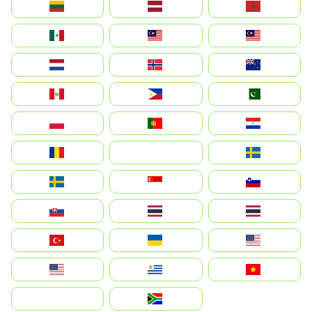
Lietuva
Latvija
Maroc
México
Malaysia (MS)
Malaysia
Nederland
Norge
New Zealand
Perú
Philippines
Pakistan
Polska
Portugal
Paraguay
România
На русском
Sweden
Sverige
Singapore
Slovenija
Slovensko
Thailand
ไทย
Türkiye
Україна
United States
Estados Unidos
Uruguay
Việt Nam
بالعربية
South Africa