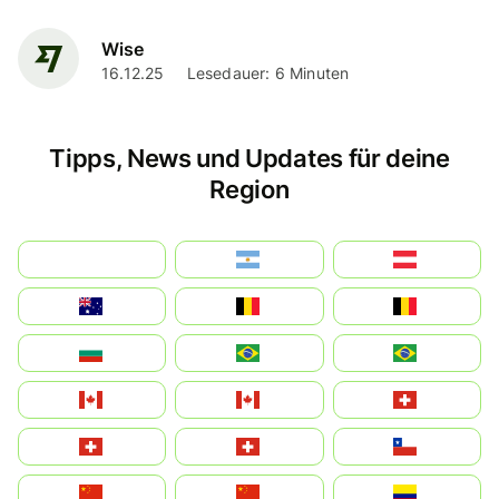
Wise
16.12.25
Lesedauer: 6 Minuten
Tipps, News und Updates für deine
Region
بالعربية
Argentina
Österreich
Australia
België
Belgique
България
Brasil (ES)
Brasil
Canada (FR)
Canada
Svizzera
Suisse
Schweiz
Chile
中国
China
Colombia