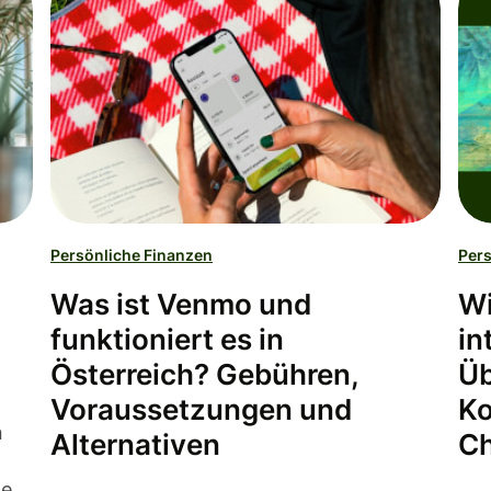
Persönliche Finanzen
Pers
Was ist Venmo und
Wi
funktioniert es in
in
Österreich? Gebühren,
Üb
Voraussetzungen und
Ko
n
Alternativen
Ch
le