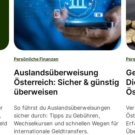
Persönliche Finanzen
Pers
Auslandsüberweisung
Ge
Österreich: Sicher & günstig
Di
überweisen
Ös
er
So führst du Auslandsüberweisungen
Ver
,
sicher durch: Tipps zu Gebühren,
Öst
eld
Wechselkursen und schnellen Wegen für
Erf
internationale Geldtransfers.
Übe