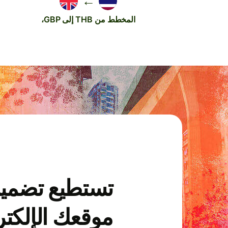
←
المخطط من THB إلى GBP،
تستطيع تضمي
موقعك الإلكتر