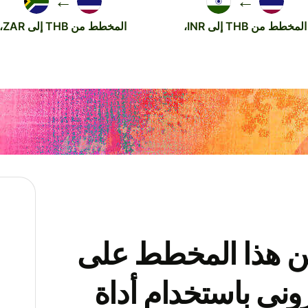
←
←
المخطط من THB إلى INR،
المخطط من THB إلى ZAR،
ن هذا المخطط على
وني باستخدام أداة