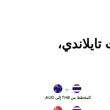
ايلاندي،
←
المخطط من THB إلى AUD،