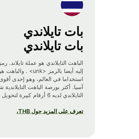
بات تايلاندي
بات تايلاندي
إليه أيضا بالرمز <unk> 
استخداما في العالم، وهو إحدى أقو
آسيا. أكثر بورصة الباهت التايلاندية ش
التايلاندي لديه 6 أرقام كبيرة لتحويل العملة. يعتبر المال الورقي.
تعرف على المزيد حول THB،