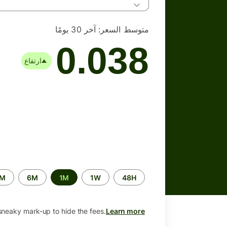
متوسط السعر:
آخر 30 يومًا
0.038
ارتفاع
الفترة
2M
6M
1M
1W
48H
الزمنية
sneaky mark-up to hide the fees.
Learn more