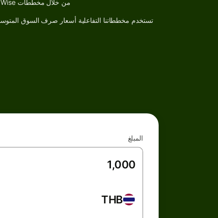
من خلال مخططات Wise للعملات، يمكنك بسهولة استكشاف بيانات السوق التاريخية وتحليل الاتجاهات لأي زوج عملات بمرور الزمن
تستخدم مخططاتنا التفاعلية أسعار صرف السوق المتوسط
المبلغ
THB