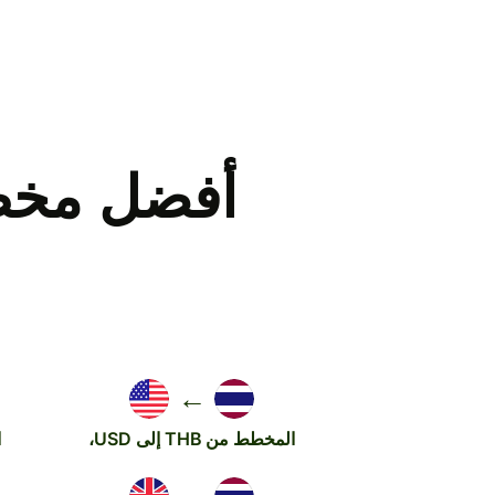
أفضل مخطط
←
المخطط من THB إلى USD،
ا