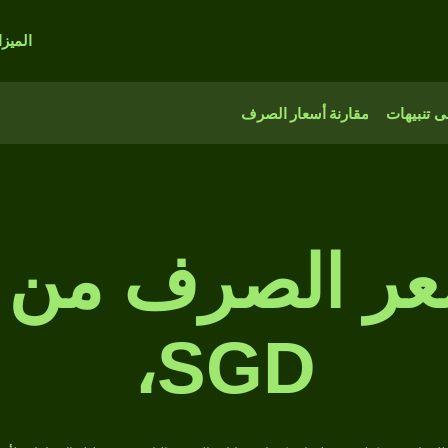
الميز
 تنبيهات
مقارنة أسعار الصرف
SGD،