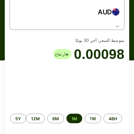
AUD
متوسط السعر:
آخر 30 يومًا
0.00098
ارتفاع
الفترة
5Y
12M
6M
1M
1W
48H
الزمنية