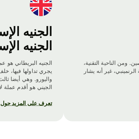
الجنيه الإس
الجنيه الإس
ن. ومن الناحية التقنية،
الجنيه البريطاني هو عم
الرنمينبي، غير أنه يشار
يجري تداولها فيها، خلف 
واليورو. وهي أيضا ثالث 
الجيني هو أقدم عملة لا
تعرف على المزيد حول GBP،