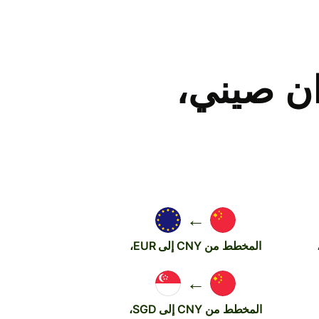
ن صيني،
←
المخطط من CNY إلى EUR،
←
المخطط من CNY إلى SGD،