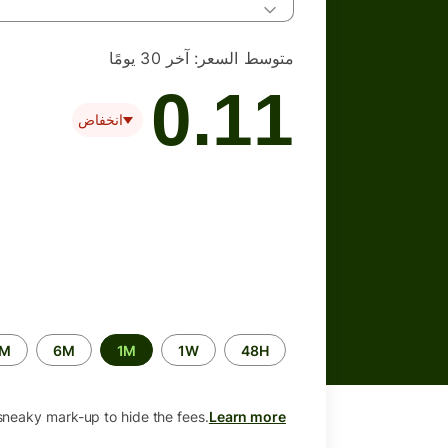
متوسط السعر:
آخر 30 يومًا
0.11
انخفاض
الفترة
2M
6M
1M
1W
48H
الزمنية
sneaky mark-up to hide the fees.
Learn more