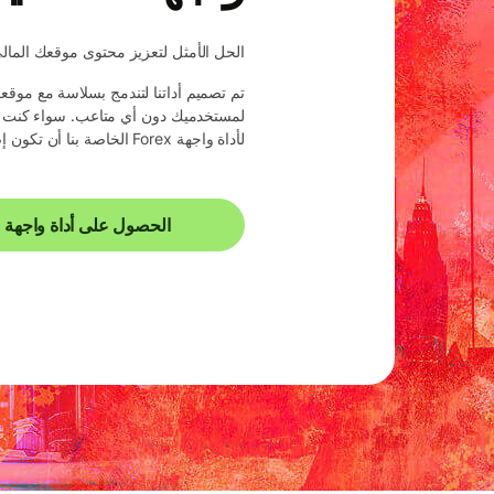
الحل الأمثل لتعزيز محتوى موقعك الما
تم تصميم أداتنا لتندمج بسلاسة مع موقع
لمستخدميك دون أي متاعب. سواء كنت تدير
لأداة واجهة Forex الخاصة بنا أن تكون إضافة قيمة لجذب جمهورك وإطلاعهم على أحدث المعلومات.
الحصول على أداة واجهة FX