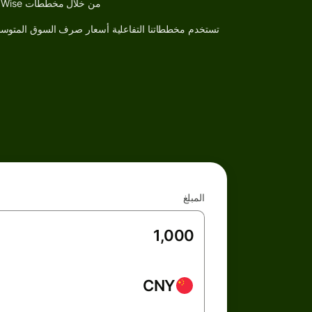
من خلال مخططات Wise للعملات، يمكنك بسهولة استكشاف بيانات السوق التاريخية وتحليل الاتجاهات لأي زوج عملات بمرور الزمن
تستخدم مخططاتنا التفاعلية أسعار صرف السوق المتوسط
المبلغ
CNY