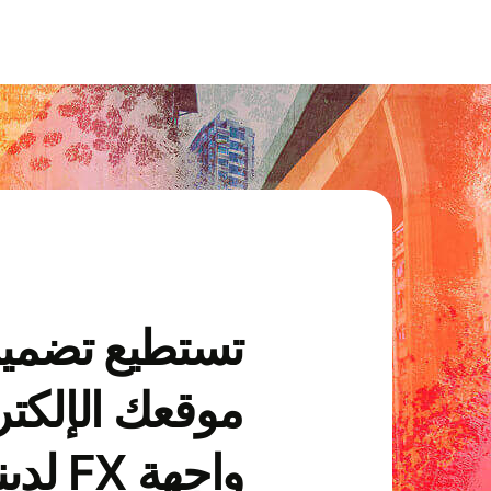
تستطيع تضمي
موقعك الإلكتر
واجهة FX لدينا