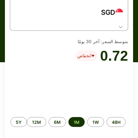
SGD
متوسط السعر:
آخر 30 يومًا
0.72
انخفاض
الفترة
5Y
12M
6M
1M
1W
48H
الزمنية