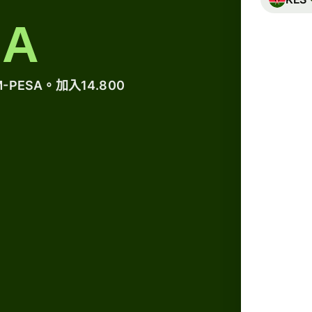
A
ESA。加入14.800
總費用
2,73
已包含
在匯率
請使用
Due t
transf
12:30a