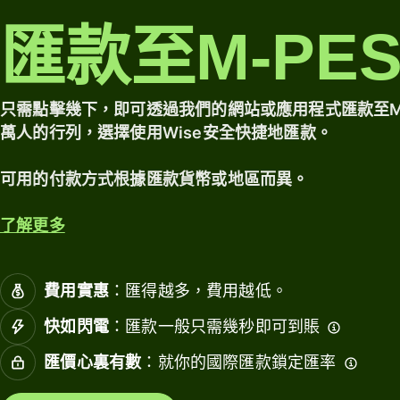
幣
財
探索
匯款至M-PES
定價
帳
務
戶
連
個人
接
行業
只需點擊幾下，即可透過我們的網站或應用程式匯款至M-P
帳戶
會
定價
萬人的行列，選擇使用Wise安全快捷地匯款。
計
軟
銀行與
可用的付款方式根據匯款貨幣或地區而異。
件
金融機
構
了解更多
資源
教育平
台
費用實惠
：匯得越多，費用越低。
探索
市場
API整
快如閃電
：匯款一般只需幾秒即可到賬
合功
消費管
能
理
匯價心裏有數
：就你的國際匯款鎖定匯率
探索
旅遊平