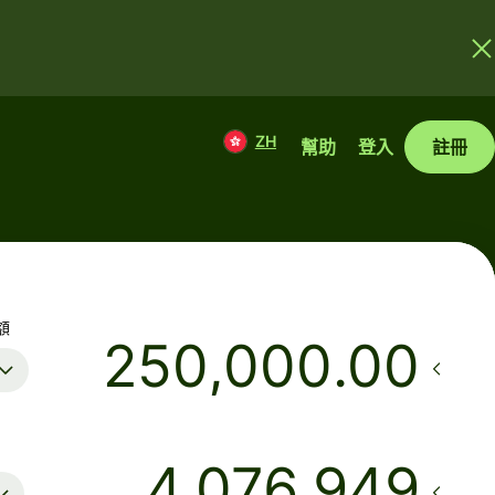
ZH
幫助
登入
註冊
額
.00