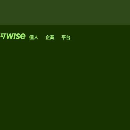
功能
功能
產品
個人
企業
平台
發
發
匯
Wise
Wise
Wise
送
送
款
匯
匯
個人
商業
平台
收
款
款
款
帳戶
帳戶
銀行、金
發
收
融機構和
發
送
款
跨境匯款
協助初創
企業均可
卡
大
的快捷、
或大型企
接入我們
管
實惠途
業在國際
的網絡。
額
綜
理
徑。
市場蓬勃
匯
探索
合
團
發展的不
款
探索
貨
二帳戶。
隊