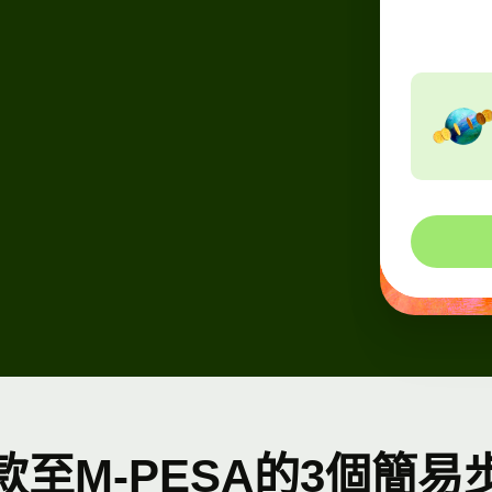
neede
款至M-PESA的3個簡易