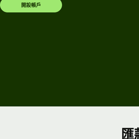
開設帳戶
功能
台
示範
人力資
聯絡
源平台
銷售
團隊
活動
定價
註冊
Wise
企業
Connect
定價
開發人
員
探索
匯
API文