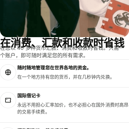
在消费、汇款和收款时省钱
在您以 40 多种货币汇款、消费和收款时省钱。只需一
个账户，即可随时满足您的所有需求。
随时随地管理您在世界各地的资金。
在一个地方持有您的货币，并在几秒钟内兑换。
国际借记卡
永远不用担心汇率加价，也不必担心在国外消费时高昂
的交易手续费。