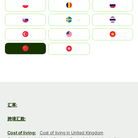
Polska
România
Россия
Slovensko
Ruoŧŧa
ไทย
Türkiye
United States
Vietnam
中国
中國香港特別行政區
汇率:
跨境汇款:
Cost of living:
Cost of living in United Kingdom