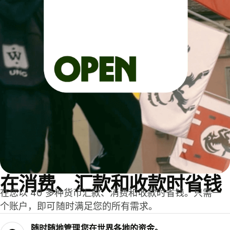
在消费、汇款和收款时省钱
在您以 40 多种货币汇款、消费和收款时省钱。只需一
个账户，即可随时满足您的所有需求。
随时随地管理您在世界各地的资金。