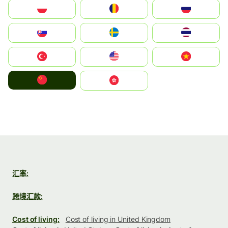
Polska
România
Россия
Slovensko
Ruoŧŧa
ไทย
Türkiye
United States
Vietnam
中国
中國香港特別行政區
汇率:
跨境汇款:
Cost of living:
Cost of living in United Kingdom