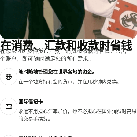
在消费、汇款和收款时省钱
在您以 40 多种货币汇款、消费和收款时省钱。只需一
个账户，即可随时满足您的所有需求。
随时随地管理您在世界各地的资金。
在一个地方持有您的货币，并在几秒钟内兑换。
国际借记卡
永远不用担心汇率加价，也不必担心在国外消费时高昂
的交易手续费。