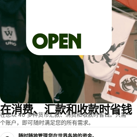
在消费、汇款和收款时省钱
在您以 40 多种货币汇款、消费和收款时省钱。只需一
个账户，即可随时满足您的所有需求。
随时随地管理您在世界各地的资金。