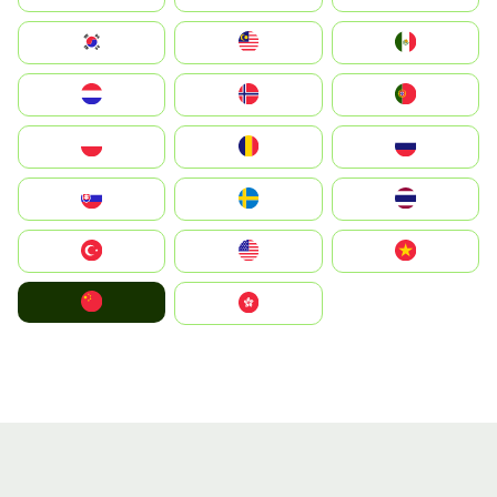
South Korea
Malay
Mexico
Nederland
Norge
Portugal
Polska
România
Россия
Slovensko
Ruoŧŧa
ไทย
Türkiye
United States
Vietnam
中国
中國香港特別行政區