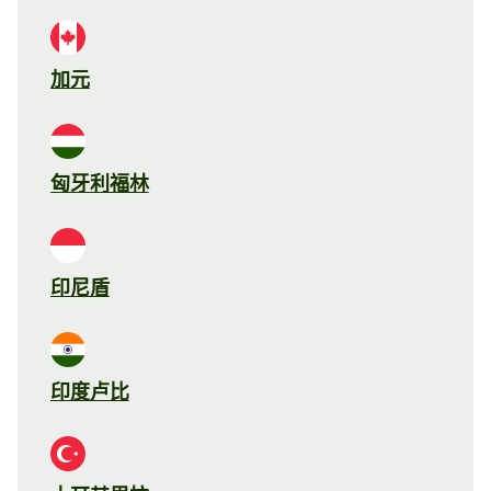
加元
匈牙利福林
印尼盾
印度卢比