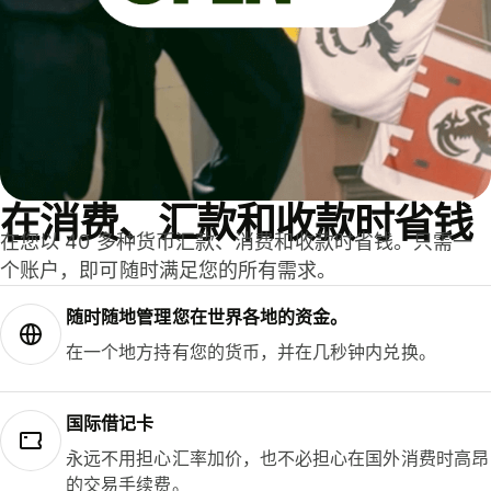
在消费、汇款和收款时省钱
在您以 40 多种货币汇款、消费和收款时省钱。只需一
个账户，即可随时满足您的所有需求。
随时随地管理您在世界各地的资金。
在一个地方持有您的货币，并在几秒钟内兑换。
国际借记卡
永远不用担心汇率加价，也不必担心在国外消费时高昂
的交易手续费。