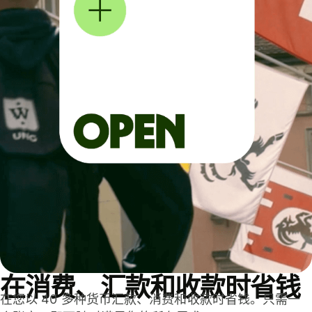
在消费、汇款和收款时省钱
在您以 40 多种货币汇款、消费和收款时省钱。只需一