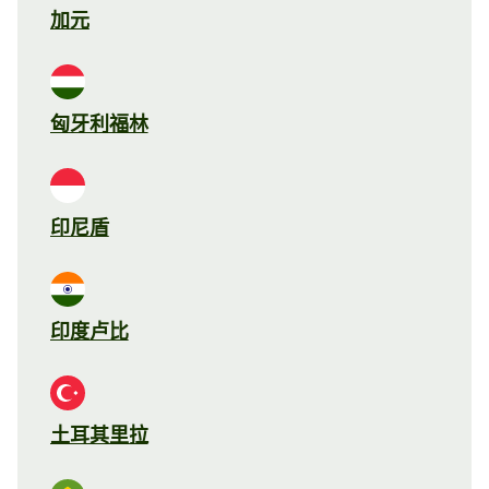
加元
匈牙利福林
印尼盾
印度卢比
土耳其里拉