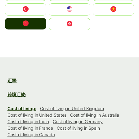
Türkiye
United States
Vietnam
中国
中國香港特別行政區
汇率:
跨境汇款:
Cost of living:
Cost of living in United Kingdom
Cost of living in United States
Cost of living in Australia
Cost of living in India
Cost of living in Germany
Cost of living in France
Cost of living in Spain
Cost of living in Canada