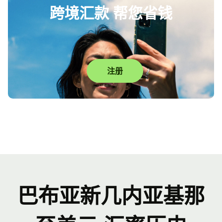
跨境汇款 帮您省钱
注册
巴布亚新几内亚基那