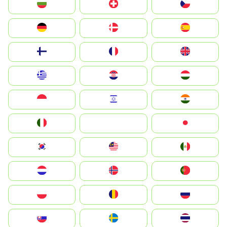
България
Switzerland
Czechia
Deutschland
Denmark
España
Suomi
France
United Kingdom
Greece
Hrvatska
Magyarország
Indonesia
Israel
India
Italia
JA
Japan
South Korea
Malay
Mexico
Nederland
Norge
Portugal
Polska
România
Россия
Slovensko
Ruoŧŧa
ไทย