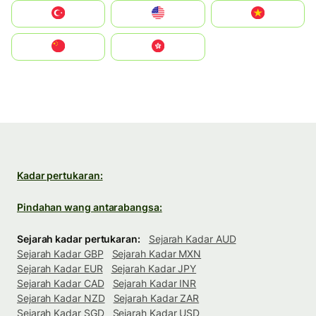
Türkiye
United States
Vietnam
中国
中國香港特別行政區
Kadar pertukaran:
Pindahan wang antarabangsa:
Sejarah kadar pertukaran:
Sejarah Kadar AUD
Sejarah Kadar GBP
Sejarah Kadar MXN
Sejarah Kadar EUR
Sejarah Kadar JPY
Sejarah Kadar CAD
Sejarah Kadar INR
Sejarah Kadar NZD
Sejarah Kadar ZAR
Sejarah Kadar SGD
Sejarah Kadar USD