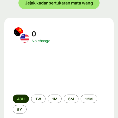
Jejak kadar pertukaran mata wang
0
No change
Time
48H
1W
1M
6M
12M
period
5Y