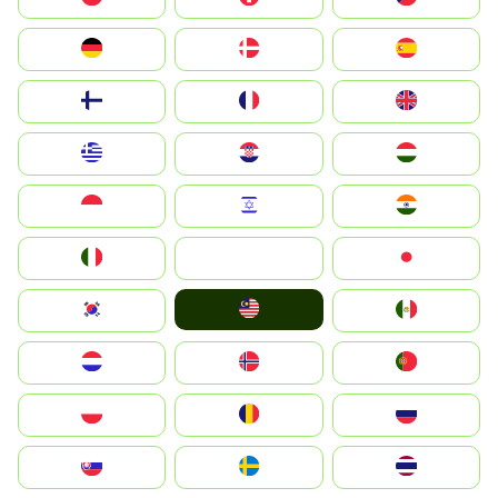
Deutschland
Denmark
España
Suomi
France
United Kingdom
Greece
Hrvatska
Magyarország
Indonesia
Israel
India
Italia
JA
Japan
Malay
South Korea
Mexico
Nederland
Norge
Portugal
Polska
România
Россия
Slovensko
Ruoŧŧa
ไทย