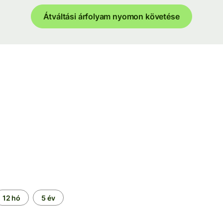
Átváltási árfolyam nyomon követése
12 hó
5 év