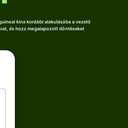
uineai kina korábbi alakulásába a vezető
ával, és hozz megalapozott döntéseket