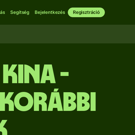
bás
Segítség
Bejelentkezés
Regisztráció
kina -
 Korábbi
k