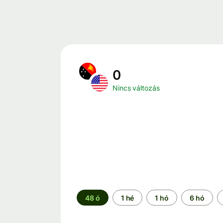
0
Nincs változás
Időszak
48 ó
1 hé
1 hó
6 hó