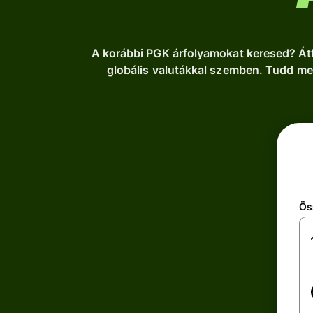
A korábbi PGK árfolyamokat keresed? Átf
globális valutákkal szemben. Tudd me
Ös