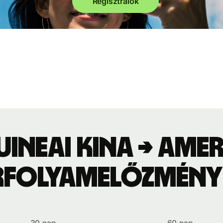
Regisztrálok
ineai kina → ame
rfolyamelőzmény