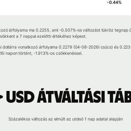
-0.44
%
tkozó árfolyama ma 0.2255, ami -0.507%-os változást tükröz tegnap ót
sökkent a 7 nappal ezelőtti értékéhez képest.
kai dollárra vonatkozó árfolyama 0.2279 (04-08-2026i csúcs) és 0.22
i napon történt, -1.913%-os csökkenéssel.
> USD átváltási tá
Százalékos változás az elmúlt az utolsó 1 nap adatai alapján