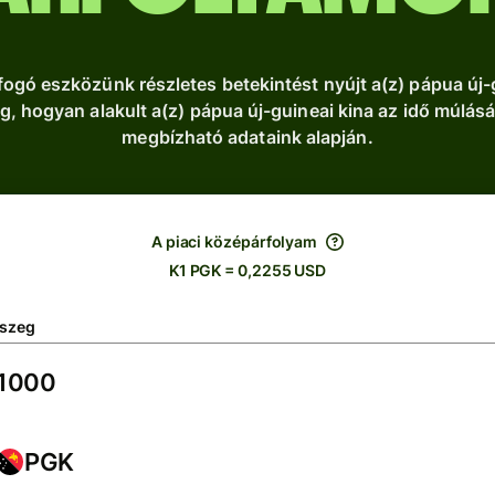
ogó eszközünk részletes betekintést nyújt a(z) pápua új-g
g, hogyan alakult a(z) pápua új-guineai kina az idő múlás
megbízható adataink alapján.
A piaci középárfolyam
K1 PGK = 0,2255 USD
szeg
PGK