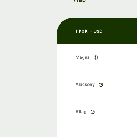
7 nap
1 PGK → USD
Magas
Alacsony
Átlag