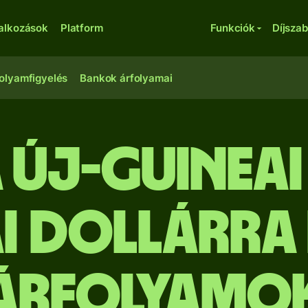
lalkozások
Platform
Funkciók
Díjsza
olyamfigyelés
Bankok árfolyamai
 új-guineai 
i dollárra
árfolyamo