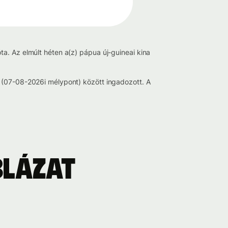
a. Az elmúlt héten a(z) pápua új-guineai kina
3 (07-08-2026i mélypont) között ingadozott. A
blázat