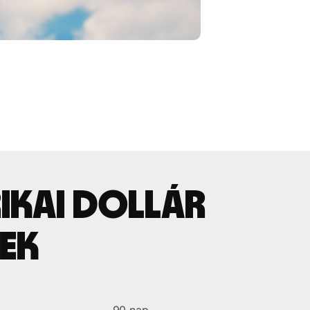
rikai dollár
ek