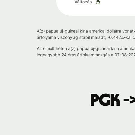
Változás
A(z) pápua új-guineai kina amerikai dollárra vona
árfolyama viszonylag stabil maradt, -0.442%-kal c
Az elmúlt héten a(z) pápua új-guineai kina ameri
legnagyobb 24 órás árfolyammozgás a 07-08-2026
PGK -