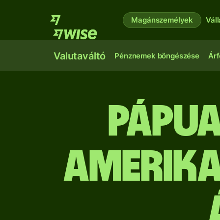
Magánszemélyek
Vál
Valutaváltó
Pénznemek böngészése
Árf
pápua
amerika