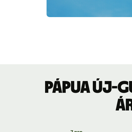
Pápua új-gu
á