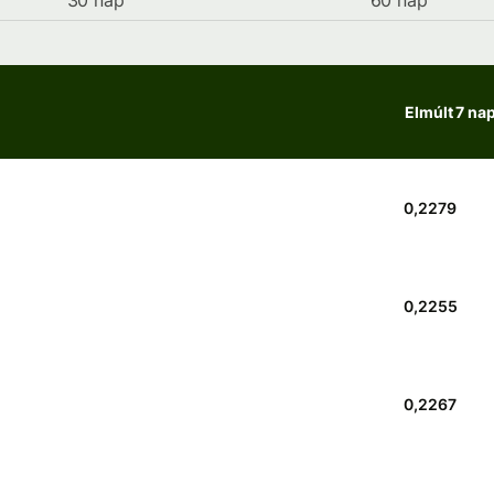
30 nap
60 nap
Elmúlt 7 na
0,2279
0,2255
0,2267