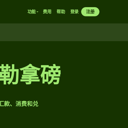
功能
费用
帮助
登录
注册
赫勒拿磅
样汇款、消费和兑