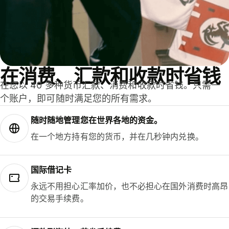
在消费、汇款和收款时省钱
在您以 40 多种货币汇款、消费和收款时省钱。只需一
个账户，即可随时满足您的所有需求。
随时随地管理您在世界各地的资金。
在一个地方持有您的货币，并在几秒钟内兑换。
国际借记卡
永远不用担心汇率加价，也不必担心在国外消费时高昂
的交易手续费。