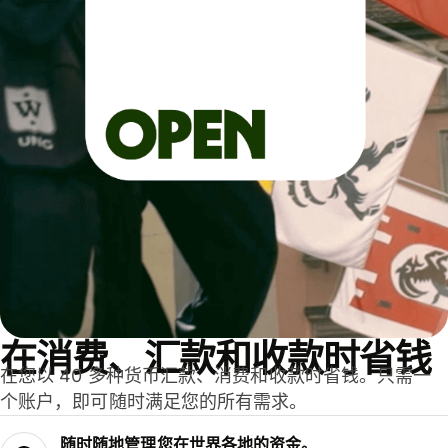
在消费、汇款和收款时省钱
在您以 40 多种货币汇款、消费和收款时省钱。只需一
个账户，即可随时满足您的所有需求。
随时随地管理您在世界各地的资金。