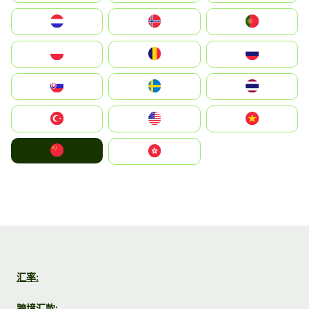
Nederland
Norge
Portugal
Polska
România
Россия
Slovensko
Ruoŧŧa
ไทย
Türkiye
United States
Vietnam
中国
中國香港特別行政區
汇率:
跨境汇款: