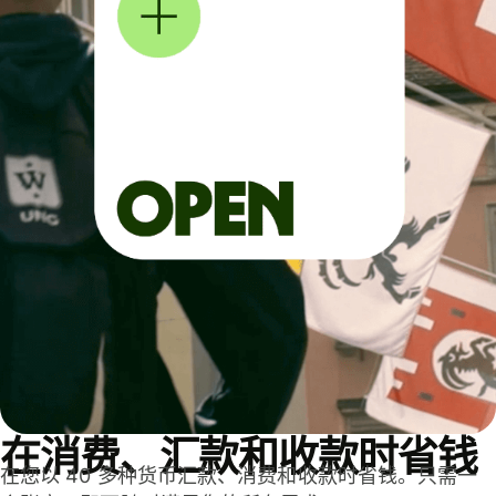
在消费、汇款和收款时省钱
在您以 40 多种货币汇款、消费和收款时省钱。只需一