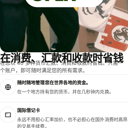
在消费、汇款和收款时省钱
在您以 40 多种货币汇款、消费和收款时省钱。只需一
个账户，即可随时满足您的所有需求。
随时随地管理您在世界各地的资金。
在一个地方持有您的货币，并在几秒钟内兑换。
国际借记卡
永远不用担心汇率加价，也不必担心在国外消费时高昂
的交易手续费。