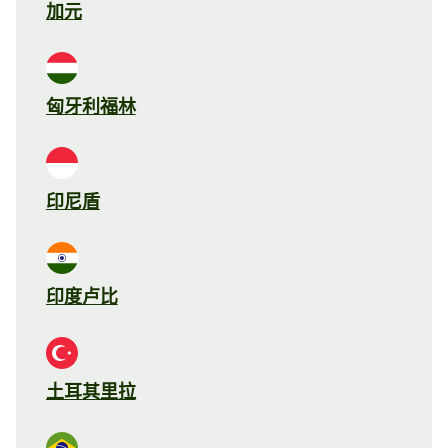
加元
匈牙利福林
印尼盾
印度卢比
土耳其里拉