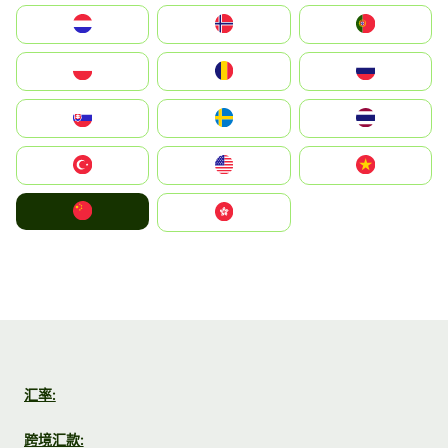
Nederland
Norge
Portugal
Polska
România
Россия
Slovensko
Ruoŧŧa
ไทย
Türkiye
United States
Vietnam
中国
中國香港特別行政區
汇率:
跨境汇款: