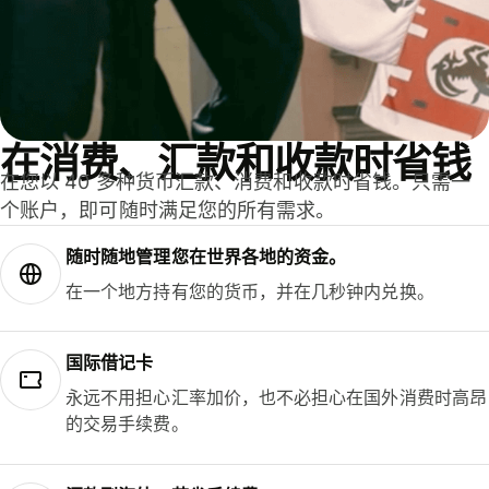
在消费、汇款和收款时省钱
在您以 40 多种货币汇款、消费和收款时省钱。只需一
个账户，即可随时满足您的所有需求。
随时随地管理您在世界各地的资金。
在一个地方持有您的货币，并在几秒钟内兑换。
国际借记卡
永远不用担心汇率加价，也不必担心在国外消费时高昂
的交易手续费。