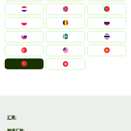
Nederland
Norge
Portugal
Polska
România
Россия
Slovensko
Ruoŧŧa
ไทย
Türkiye
United States
Vietnam
中国
中國香港特別行政區
汇率:
跨境汇款: