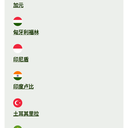
加元
匈牙利福林
印尼盾
印度卢比
土耳其里拉