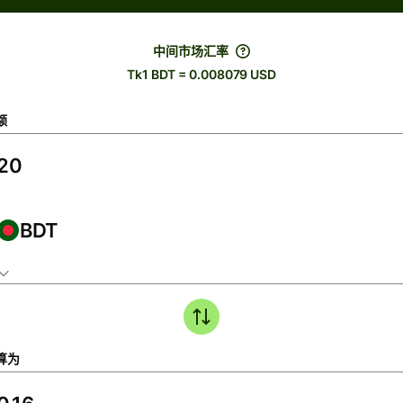
中间市场汇率
Tk1 BDT = 0.008079 USD
额
BDT
算为