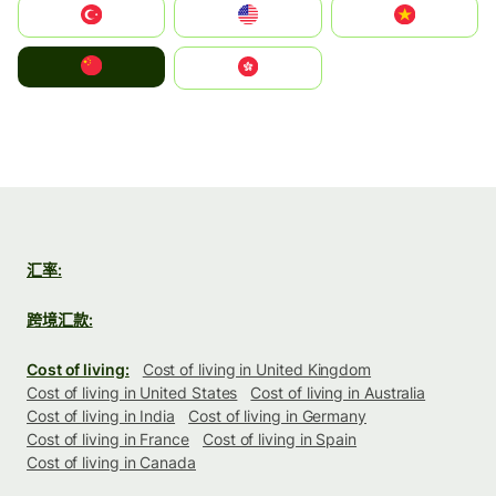
Türkiye
United States
Vietnam
中国
中國香港特別行政區
汇率:
跨境汇款:
Cost of living:
Cost of living in United Kingdom
Cost of living in United States
Cost of living in Australia
Cost of living in India
Cost of living in Germany
Cost of living in France
Cost of living in Spain
Cost of living in Canada