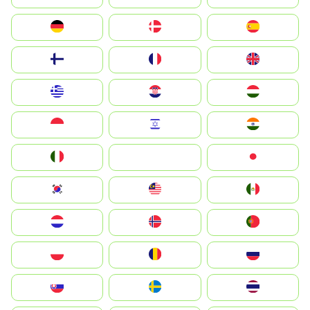
Deutschland
Denmark
España
Suomi
France
United Kingdom
Greece
Hrvatska
Magyarország
Indonesia
Israel
India
Italia
JA
Japan
South Korea
Malay
Mexico
Nederland
Norge
Portugal
Polska
România
Россия
Slovensko
Ruoŧŧa
ไทย