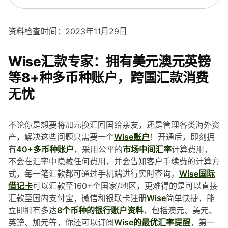
资料检查时间：2023年11月29日
Wise汇款专家：拥有美元澳元英镑
等8+种多币种账户，跨国汇款消费
无忧
不论你是想要将加元换汇回国给亲友，还是管理各类海外资
产，解决这些问题只需要一个
Wise账户
！开通后，即刻拥
有
40+多币种账户
，采用公平的
市场中间汇率
计算费用，
不会在汇率中隐藏任何费用，并会告知客户手续费的计算方
式，每一笔汇款都可通过手机端进行实时查询。
Wise国际
借记卡
可以汇款至160+个国家/地区，更难得的是可以直接
汇款至国内支付宝，微信和银联卡注册
Wise
简单快捷，能
立即拥有多达
8个币种的银行账户资料
，包括澳元、美元、
英镑、加元等，你还可以订阅
Wise的最优汇率提醒
，第一