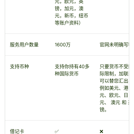
元，欧元，英
镑，加元，澳
元，新币，纽币
等账户资料）
服务用户数量
1600万
官网未明确写明
支持币种
支持你持有40多
只要货币不受国
种国际货币
际限制，加联就
可以替您汇出，
例如美元、港
元、欧元、日
元、 澳元 和 英
镑。
借记卡
✅
❌