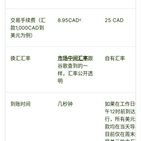
交易手续费（汇
8.95CAD⁶
25 CAD
款1,000CAD到
美元为例）
换汇汇率
市场中间汇率
跟
自有汇率
谷歌查到的一
样，汇率公开透
明
到账时间
几秒钟
如果在工作日中
午12时前到达分
行，所有美元汇
款均在当天导出
目前仅在周末接