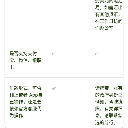
受美元的电汇交
易。如需汇出所
有其他货币，请
在工作日访问他
们办公室
是否支持支付
✅
✅
宝、微信、银联
卡
汇款形式：可否
✅
请携带一张有效
线上或者 App自
的政府身份证，
己操作，还是要
例如，驾驶执
依赖官方客服代
照。有关详细信
为操作
息，请联系您首
选的分行。