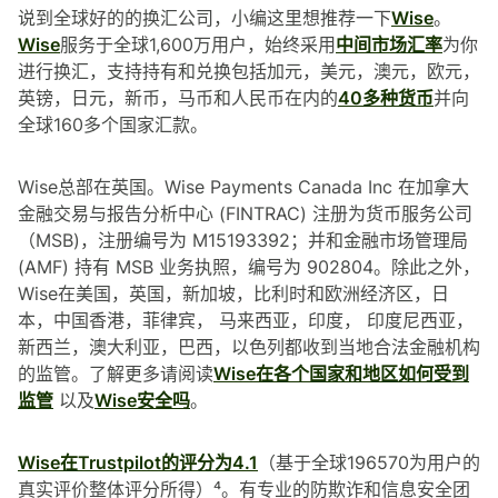
说到全球好的的换汇公司，小编这里想推荐一下
Wise
。
Wise
服务于全球1,600万用户，始终采用
中间市场汇率
为你
进行换汇，支持持有和兑换包括加元，美元，澳元，欧元，
英镑，日元，新币，马币和人民币在内的
40多种货币
并向
全球160多个国家汇款。
Wise总部在英国。Wise Payments Canada Inc 在加拿大
金融交易与报告分析中心 (FINTRAC) 注册为货币服务公司
（MSB)，注册编号为 M15193392；并和金融市场管理局
(AMF) 持有 MSB 业务执照，编号为 902804。除此之外，
Wise在美国，英国，新加坡，比利时和欧洲经济区，日
本，中国香港，菲律宾， 马来西亚，印度， 印度尼西亚，
新西兰，澳大利亚，巴西，以色列都收到当地合法金融机构
的监管。了解更多请阅读
Wise在各个国家和地区如何受到
监管
以及
Wise安全吗
。
Wise在Trustpilot的评分为4.1
（基于全球196570为用户的
真实评价整体评分所得）⁴。有专业的防欺诈和信息安全团