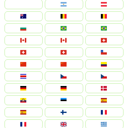
بالعربية
Argentina
Österreich
Australia
België
Belgique
България
Brasil (ES)
Brasil
Canada (FR)
Canada
Svizzera
Suisse
Schweiz
Chile
中国
China
Colombia
Costa Rica
Czechia
Česko
Deutschland
Germany
Danmark
Ecuador
Eesti
Spain
España
Suomi
France
France
United Kingdom
Ελλάδα