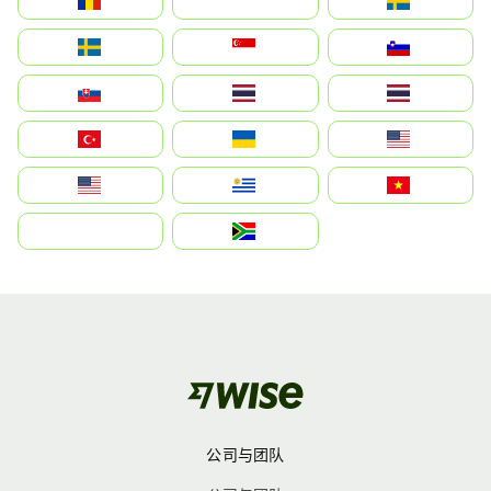
România
На русском
Sweden
Sverige
Singapore
Slovenija
Slovensko
Thailand
ไทย
Türkiye
Україна
United States
Estados Unidos
Uruguay
Việt Nam
بالعربية
South Africa
公司与团队