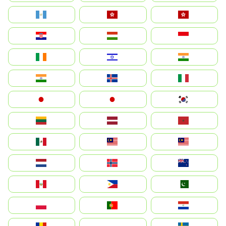
Guatemala
Hong Kong
中國香港特別行政區
Hrvatska
Magyarország
Indonesia
Ireland
ישראל
भारत
India
Ísland
Italia
Japan
日本
대한민국
Lietuva
Latvija
Maroc
México
Malaysia (MS)
Malaysia
Nederland
Norge
New Zealand
Perú
Philippines
Pakistan
Polska
Portugal
Paraguay