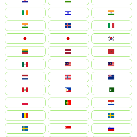
Ireland
ישראל
भारत
India
Ísland
Italia
Japan
日本
대한민국
Lietuva
Latvija
Maroc
México
Malaysia (MS)
Malaysia
Nederland
Norge
New Zealand
Perú
Philippines
Pakistan
Polska
Portugal
Paraguay
România
На русском
Sweden
Sverige
Singapore
Slovenija