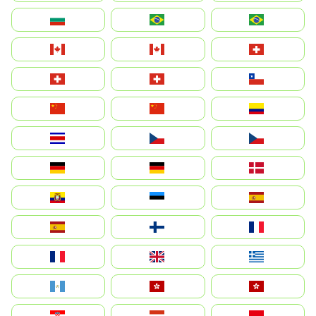
България
Brasil (ES)
Brasil
Canada (FR)
Canada
Svizzera
Suisse
Schweiz
Chile
中国
China
Colombia
Costa Rica
Czechia
Česko
Deutschland
Germany
Danmark
Ecuador
Eesti
Spain
España
Suomi
France
France
United Kingdom
Ελλάδα
Guatemala
Hong Kong
中國香港特別行政區
Hrvatska
Magyarország
Indonesia