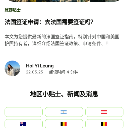
旅游贴士
法国签证申请：去法国需要签证吗？
本文为您提供最新的法国签证指南，特别针对中国和美国
护照持有者，详细介绍法国签证政策、申请条件、所需材
料和费用。了解如何申请申根签证，享受长达90天的欧洲
旅行，确保您的法国之行顺利无忧。
Hoi Yi Leung
22.05.25
阅读时间 4 分钟
地区小贴士、新闻及消息
بالعربية
Argentina
Österreich
Australia
België
Belgique