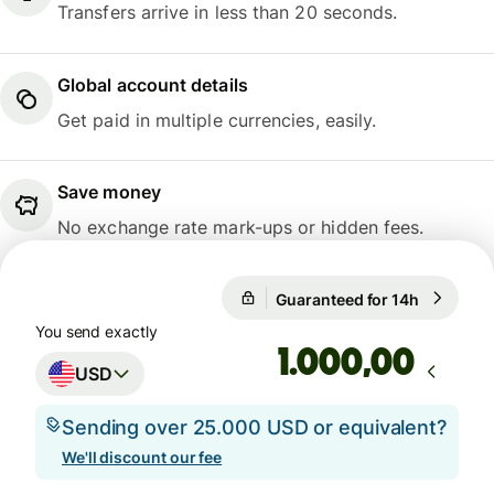
Transfers arrive in less than 20 seconds.
Global account details
Get paid in multiple currencies, easily.
Save money
No exchange rate mark-ups or hidden fees.
1 USD = 0,7407 GBP
Guaranteed for 14h
1 USD = 0
Guaranteed for 14h
You send exactly
,00
USD
Sending over 25.000 USD or equivalent?
We'll discount our fee