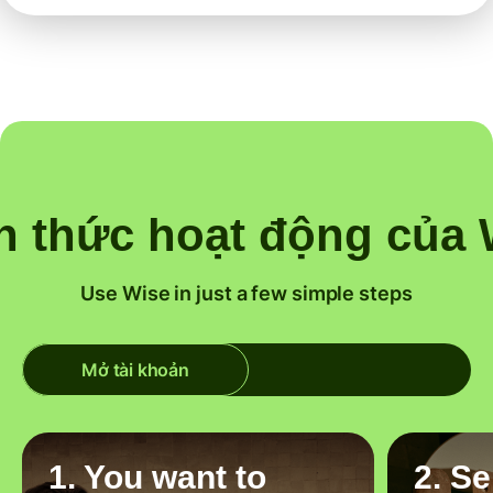
h thức hoạt động của 
Use Wise in just a few simple steps
Mở tài khoản
1. You want to
2. S