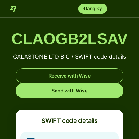
Đăng ký
CLAOGB2LSAV
CALASTONE LTD BIC / SWIFT code details
Receive with Wise
Send with Wise
SWIFT code details