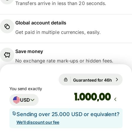
Transfers arrive in less than 20 seconds.
Global account details
Get paid in multiple currencies, easily.
Save money
No exchange rate mark-ups or hidden fees.
Guaranteed for 46h
1 USD = 0
Guaranteed for 46h
You send exactly
,00
USD
Sending over 25.000 USD or equivalent?
We'll discount our fee