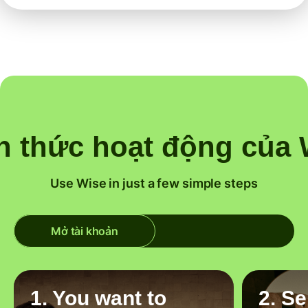
h thức hoạt động của 
Use Wise in just a few simple steps
Mở tài khoản
1. You want to
2. S