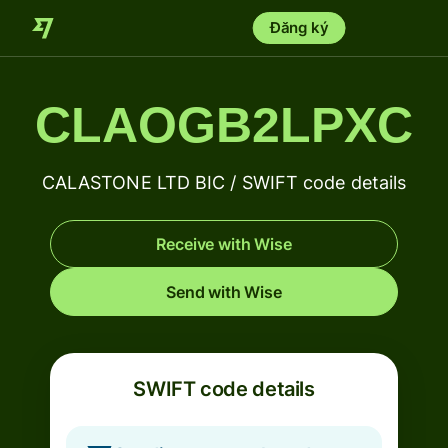
Đăng ký
CLAOGB2LPXC
CALASTONE LTD BIC / SWIFT code details
Receive with Wise
Send with Wise
SWIFT code details