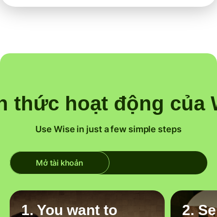
h thức hoạt động của 
Use Wise in just a few simple steps
Mở tài khoản
1. You want to
2. S