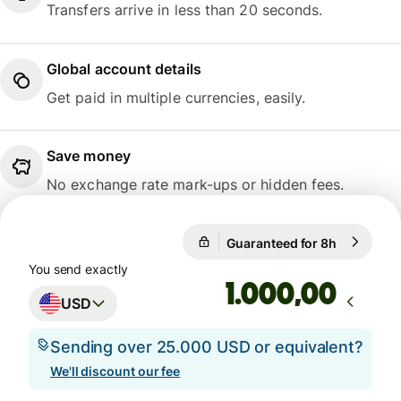
Transfers arrive in less than 20 seconds.
Global account details
Get paid in multiple currencies, easily.
Save money
No exchange rate mark-ups or hidden fees.
1 USD = 0,7411 GBP
Guaranteed for 8h
1 USD = 0
Guaranteed for 8h
You send exactly
,00
USD
Sending over 25.000 USD or equivalent?
We'll discount our fee