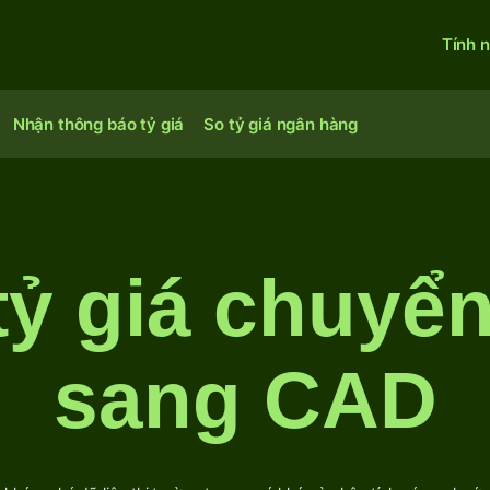
Tính 
Nhận thông báo tỷ giá
So tỷ giá ngân hàng
tỷ giá chuyể
sang CAD