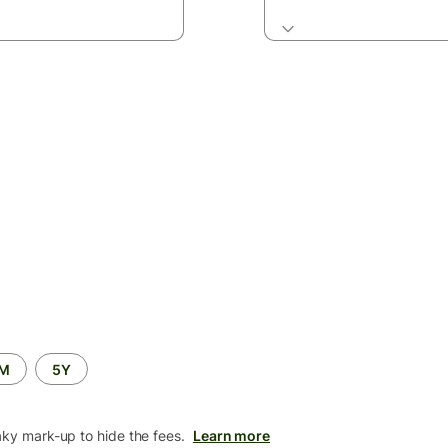
2M
5Y
aky mark-up to hide the fees.
Learn more