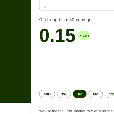
Giá trung bình:
30 ngày qua
0.15
Lên
Time
48H
1W
1M
6M
1
period
We use the real, mid-market rate with no sne