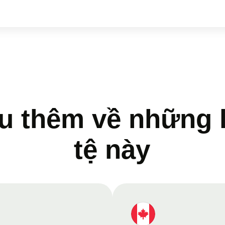
u thêm về những l
tệ này