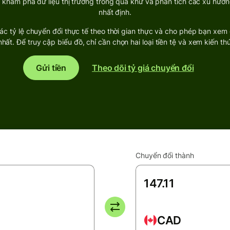
g khám phá dữ liệu thị trường trong quá khứ và phân tích các xu hướn
nhất định.
c tỷ lệ chuyển đổi thực tế theo thời gian thực và cho phép bạn xem
hất. Để truy cập biểu đồ, chỉ cần chọn hai loại tiền tệ và xem kiến thức
Gửi tiền
Theo dõi tỷ giá chuyển đổi
Chuyển đổi thành
CAD