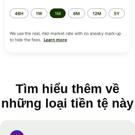
Time
48H
1W
1M
6M
12M
5Y
period
We use the real, mid-market rate with no sneaky mark-up
to hide the fees.
Learn more
Tìm hiểu thêm về
những loại tiền tệ này