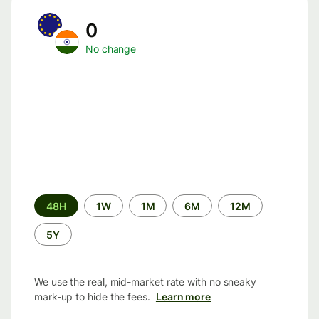
0
No change
Time
48H
1W
1M
6M
12M
period
5Y
We use the real, mid-market rate with no sneaky
mark-up to hide the fees.
Learn more