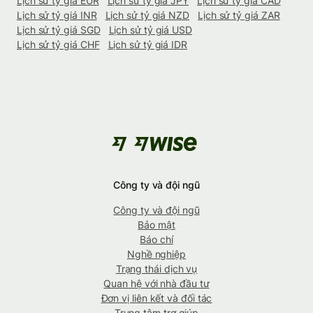
Lịch sử tỷ giá EUR
Lịch sử tỷ giá JPY
Lịch sử tỷ giá CAD
Lịch sử tỷ giá INR
Lịch sử tỷ giá NZD
Lịch sử tỷ giá ZAR
Lịch sử tỷ giá SGD
Lịch sử tỷ giá USD
Lịch sử tỷ giá CHF
Lịch sử tỷ giá IDR
Công ty và đội ngũ
Công ty và đội ngũ
Bảo mật
Báo chí
Nghề nghiệp
Trạng thái dịch vụ
Quan hệ với nhà đầu tư
Đơn vị liên kết và đối tác
Trung tâm trợ giúp