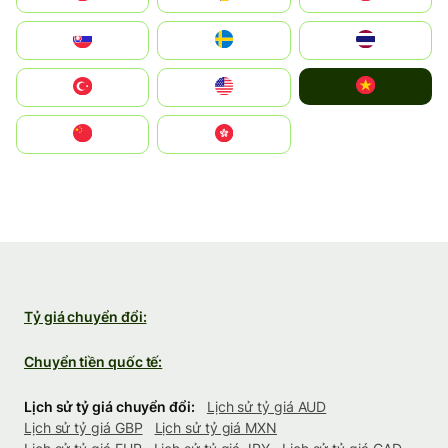
Slovensko
Ruoŧŧa
ไทย
Vietnam
Türkiye
United States
中国
中國香港特別行政區
Tỷ giá chuyển đổi:
Chuyển tiền quốc tế:
Lịch sử tỷ giá chuyển đổi:
Lịch sử tỷ giá AUD
Lịch sử tỷ giá GBP
Lịch sử tỷ giá MXN