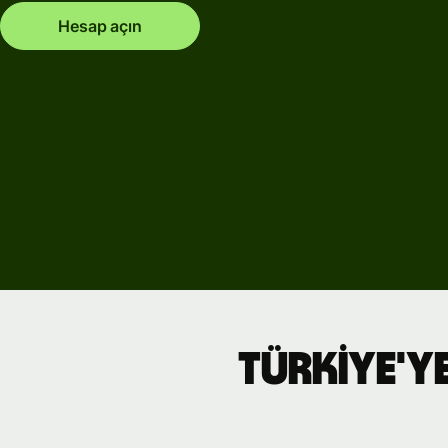
Hesap açın
Türkiye'ye