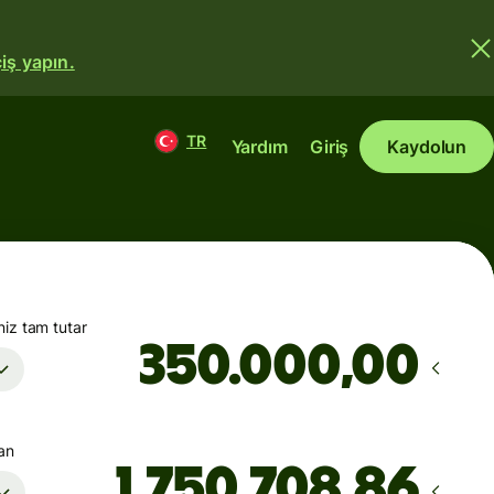
iş yapın.
TR
Yardım
Giriş
Kaydolun
iz tam tutar
,00
şan