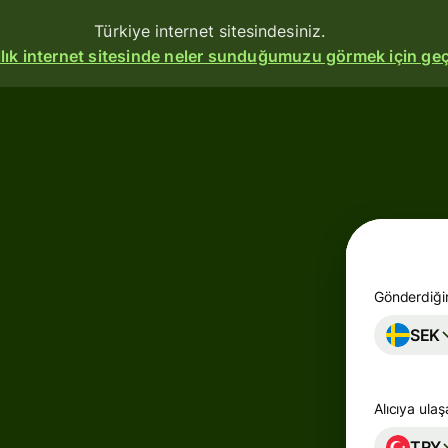
Türkiye internet sitesindesiniz.
allık internet sitesinde neler sunduğumuzu görmek için geç
Ürünler
Gönderin
Ödeme
alın
Kart
Gönderdiğin
oluşturun
SEK
Çoklu
döviz
Alıcıya ula
hesapları
TRY