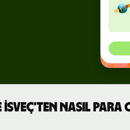
Etkinlikler
Wise
Connect'e
kaydolun
Geliştiriciler
API
belgelemesini
keşfedin
 İsveç'ten nasıl para