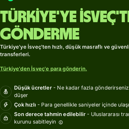
fiyatlandırma
Kaynaklar
Türkiye'ye İsveç'
API
entegrasyonları
gönderme
keşfedin
Demoyu
Türkiye'ye İsveç'ten hızlı, düşük masraflı ve güvenl
keşfedin
transferleri.
Satış
Türkiye'den İsveç'e para gönderin.
ekibine
ulaşın
Düşük ücretler
- Ne kadar fazla gönderirseniz
düşer
Fiyatlandırma
Çok hızlı
- Para genellikle saniyeler içinde ulaşı
Son derece tahmin edilebilir
- Uluslararası tra
İşletme
fiyatlandırması
kurunu sabitleyin