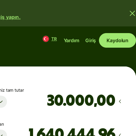
iş yapın.
TR
Yardım
Giriş
Kaydolun
iz tam tutar
,00
şan