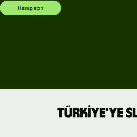
Hesap açın
Türkiye'ye S