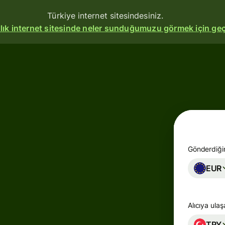
Türkiye internet sitesindesiniz.
allık internet sitesinde neler sunduğumuzu görmek için geç
Ürünler
Gönderin
Ödeme
alın
Kart
Gönderdiğin
oluşturun
EUR
Çoklu
döviz
Alıcıya ula
hesapları
TRY