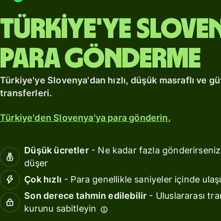
fiyatlandırma
Kaynaklar
Türkiye'ye Slove
API
entegrasyonları
para gönderme
keşfedin
Demoyu
Türkiye'ye Slovenya'dan hızlı, düşük masraflı ve gü
keşfedin
transferleri.
Satış
Türkiye'den Slovenya'ya para gönderin.
ekibine
ulaşın
Düşük ücretler
- Ne kadar fazla gönderirseniz
düşer
Fiyatlandırma
Çok hızlı
- Para genellikle saniyeler içinde ulaşı
Son derece tahmin edilebilir
- Uluslararası tra
İşletme
fiyatlandırması
kurunu sabitleyin