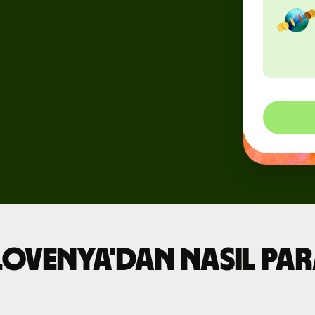
Etkinlikler
Wise
Connect'e
kaydolun
Geliştiriciler
API
belgelemesini
keşfedin
lovenya'dan nasıl pa