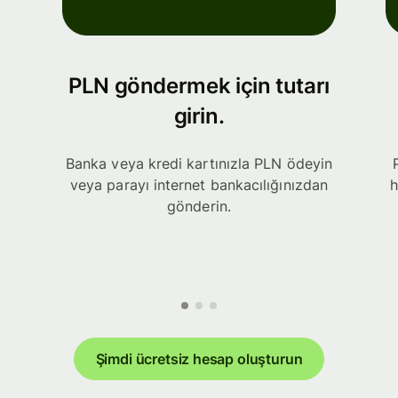
PLN göndermek için tutarı
girin.
Banka veya kredi kartınızla PLN ödeyin
veya parayı internet bankacılığınızdan
h
gönderin.
Şimdi ücretsiz hesap oluşturun