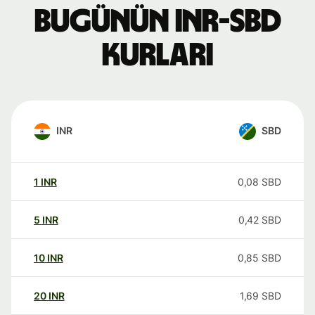
Bugünün INR-SBD
kurları
INR
SBD
1
INR
0,08
SBD
5
INR
0,42
SBD
10
INR
0,85
SBD
20
INR
1,69
SBD