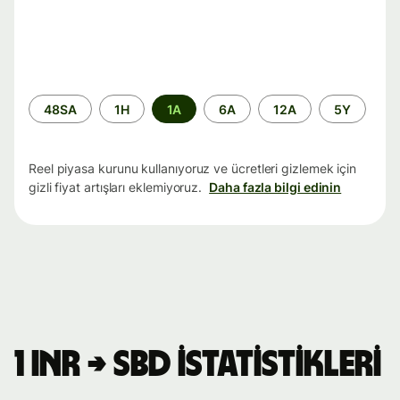
Zaman
48SA
1H
1A
6A
12A
5Y
aralığı
Reel piyasa kurunu kullanıyoruz ve ücretleri gizlemek için
gizli fiyat artışları eklemiyoruz.
Daha fazla bilgi edinin
1 INR → SBD istatistikleri