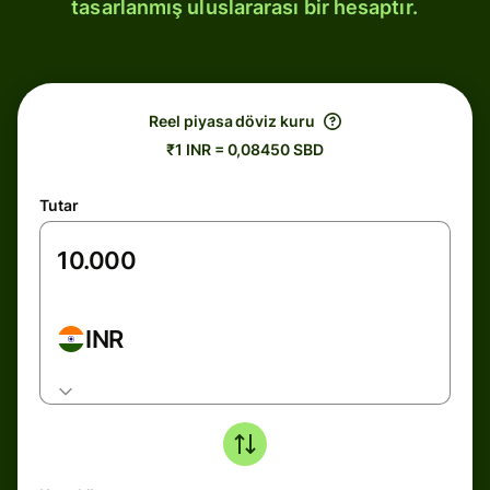
tasarlanmış uluslararası bir hesaptır.
Reel piyasa döviz kuru
₹1 INR = 0,08450 SBD
Tutar
INR