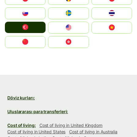
Slovensko
Ruoŧŧa
ไทย
Türkiye
United States
Vietnam
中国
中國香港特別行政區
Döviz kurları:
Uluslararası para transferleri:
Cost of living:
Cost of living in United Kingdom
Cost of living in United States
Cost of living in Australia