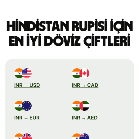
Hindistan rupisi için
en iyi döviz çiftleri
INR → USD
INR → CAD
INR → EUR
INR → AED