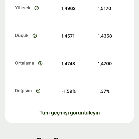
Yüksek
1,4962
1,5170
Düşük
1,4571
1,4358
Ortalama
1,4748
1,4700
Değişim
-1.59
%
1.37
%
Tüm geçmişi görüntüleyin