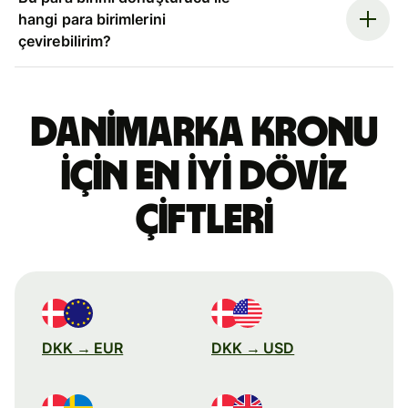
hangi para birimlerini
çevirebilirim?
Danimarka kronu
için en iyi döviz
çiftleri
DKK → EUR
DKK → USD