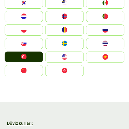
South Korea
Malay
Mexico
Nederland
Norge
Portugal
Polska
România
Россия
Slovensko
Ruoŧŧa
ไทย
Türkiye
United States
Vietnam
中国
中國香港特別行政區
Döviz kurları: