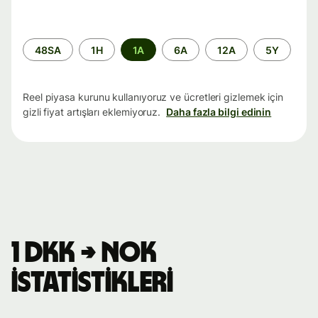
Zaman
48SA
1H
1A
6A
12A
5Y
aralığı
Reel piyasa kurunu kullanıyoruz ve ücretleri gizlemek için
gizli fiyat artışları eklemiyoruz.
Daha fazla bilgi edinin
1 DKK → NOK
istatistikleri