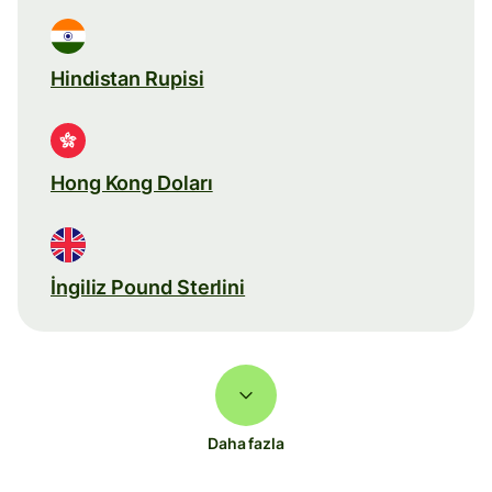
Hindistan Rupisi
Hong Kong Doları
İngiliz Pound Sterlini
Daha fazla