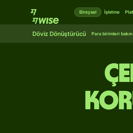
Bireysel
İşletme
Pla
Döviz Dönüştürücü
Para birimleri bakın
Çe
kor