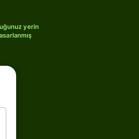
duğunuz yerin
tasarlanmış