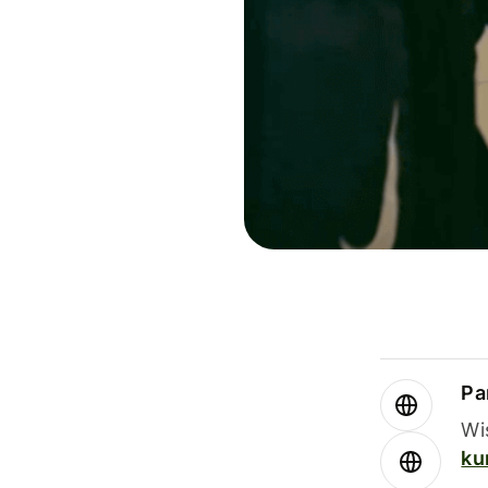
Par
Wi
ku