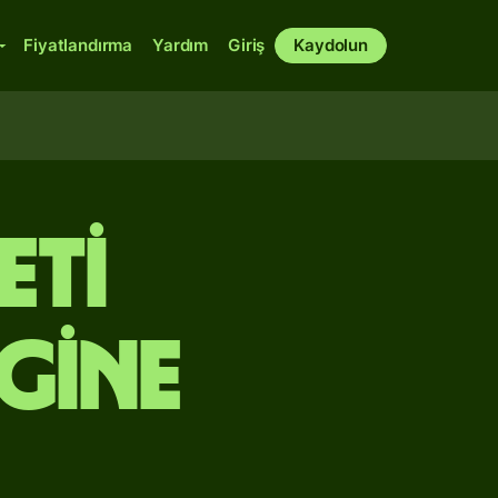
Fiyatlandırma
Yardım
Giriş
Kaydolun
eti
Gine