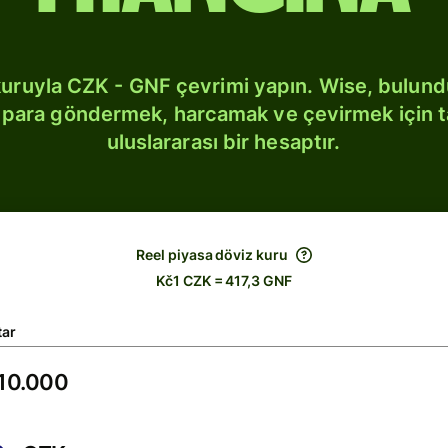
kuruyla CZK - GNF çevrimi yapın. Wise, bulun
bi para göndermek, harcamak ve çevirmek için 
uluslararası bir hesaptır.
Reel piyasa döviz kuru
Kč1 CZK = 417,3 GNF
tar