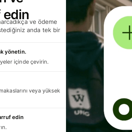
 edin
 harcadıkça ve ödeme
stediğiniz anda tek bir
k yönetin.
yeler içinde çevirin.
makaslarını veya yüksek
arruf edin
ın.