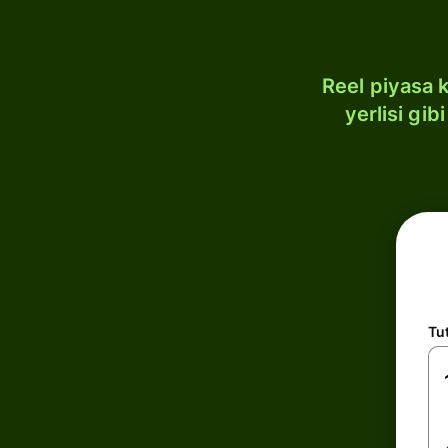
Reel piyasa 
yerlisi gi
Tu