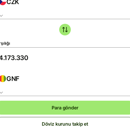
CZK
şılığı
GNF
Para gönder
Döviz kurunu takip et