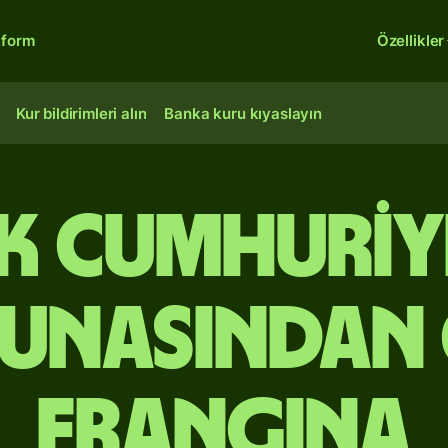
tform
Özellikler
Kur bildirimleri alın
Banka kuru kıyaslayın
k Cumhuriy
unasından 
frangına