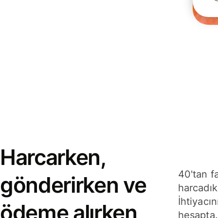
Harcarken,
40'tan f
gönderirken ve
harcadık
İhtiyacın
ödeme alırken
hesapta.