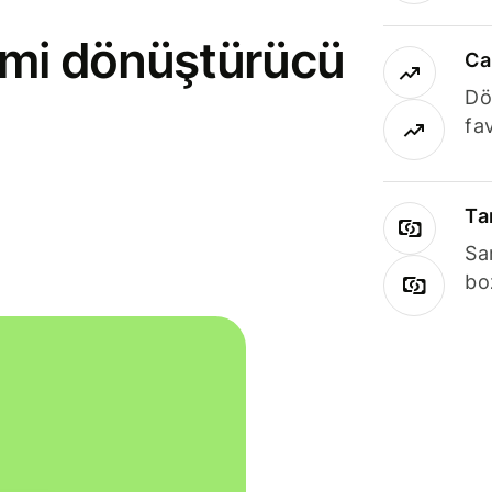
rimi dönüştürücü
Ca
Dö
fav
Ta
Sa
bo