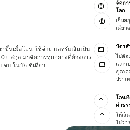
จัดกา
โลก
เก็บสก
เดียว
บัตรส
ขึ้นเมื่อโอน ใช้จ่าย และรับเงินเป็น
ไม่ต้อ
40+ สกุล มาจัดการทุกอย่างที่ต้องการ
แลกเป
รบ จบ ในบัญชีเดียว
ธุรกรร
ประเ
โอนเง
ค่าธร
ให้เง
ไม่ว่