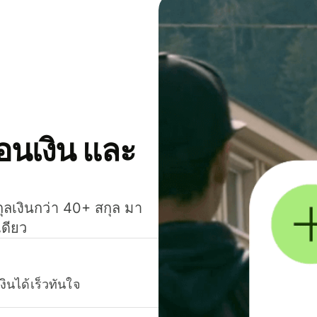
โอนเงิน และ
กุลเงินกว่า 40+ สกุล มา
เดียว
งินได้เร็วทันใจ